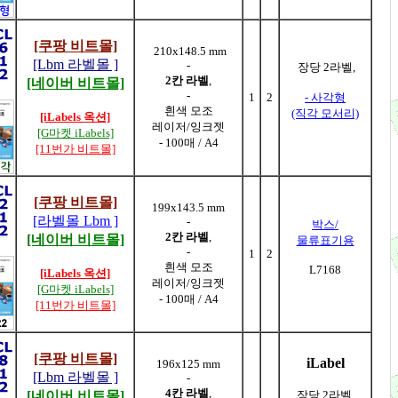
[쿠팡 비트몰]
210x148.5 mm
[Lbm 라벨몰 ]
-
장당 2라벨,
2칸 라벨
,
[네이버 비트몰]
-
1
2
- 사각형
흰색 모조
(직각 모서리)
[iLabels 옥션]
레이저/잉크젯
[G마켓 iLabels]
- 100매 / A4
[11번가 비트몰]
[쿠팡 비트몰]
199x143.5 mm
[라벨몰 Lbm ]
-
박스/
2칸 라벨
,
[네이버 비트몰]
물류표기용
-
1
2
흰색 모조
L7168
[iLabels 옥션]
레이저/잉크젯
[G마켓 iLabels]
- 100매 / A4
[11번가 비트몰]
[쿠팡 비트몰]
iLabel
196x125 mm
[Lbm 라벨몰 ]
-
4칸 라벨
,
[네이버 비트몰]
장당 2라벨,