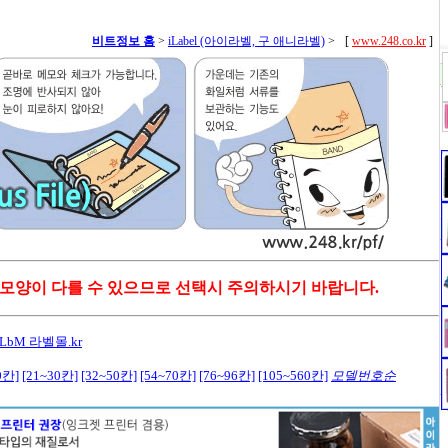
비트정보 홈
>
iLabel (아이라벨, 구 애니라벨)
>
[
www.248.co.kr
]
 모양이 다를 수 있으므로 선택시 주의하시기 바랍니다.
LbM 라벨몰.kr
0칸]
[21~30칸]
[32~50칸]
[54~70칸]
[76~96칸]
[105~560칸]
모델번호순