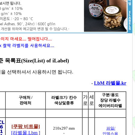
(Size(List) of iLabel)
벨을 선택하셔서 사용하시면 됩니다.
-
LbM 라벨몰.kr
구분/용도
가
세
구매처 /
라벨크기/ 칸수
장당 라벨수
판매처
색상및종류
로
로
에이버리라벨
[쿠팡 비트몰]
210x297 mm
파일/
[라벨몰 Lbm ]
-
인덱스용