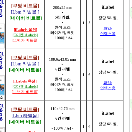
[쿠팡 비트몰]
iLabel
200x55 mm
[Lbm 라벨몰 ]
-
5칸 라벨
,
[네이버 비트몰]
장당 5라벨,
-
1
5
흰색 모조
파일/
[iLabels 옥션]
레이저/잉크젯
인덱스용
[G마켓 iLabels]
- 100매 / A4
[11번가 비트몰]
[쿠팡 비트몰]
189.6x43.05 mm
iLabel
[Lbm 라벨몰 ]
-
6칸 라벨
[네이버 비트몰]
장당 6라벨,
-
1
6
흰색 모조
[iLabels 옥션]
파일/
레이저/잉크젯
[G마켓 iLabels]
인덱스용
- 100매 / A4
[11번가 비트몰]
119x42.76 mm
[쿠팡 비트몰]
iLabel
-
[Lbm 라벨몰]
6칸 라벨
[네이버 비트몰]
장당 6라벨,
1
6
- 100매 / A4 -