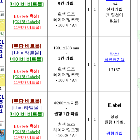
0칸 라벨
,
[네이버 비트몰]
A4
-
1
1
전지라벨
흰색 모조
(커팅선이
[iLabels 옥션]
레이저/잉크젯
없음)
[G마켓 iLabels]
- 100매 / A4
[11번가 비트몰]
[쿠팡 비트몰]
199.1x288 mm
[Lbm 라벨몰]
-
박스/
1칸 라벨
,
네이버 비트몰]
물류표기용
-
1
1
흰색 모조
L7167
[iLabels 옥션]
레이저/잉크젯
[G마켓 iLabels]
- 100매 / A4
[11번가 비트몰]
[쿠팡 비트몰]
Φ200mm 지름
iLabel
[Lbm 라벨몰 ]
-
원형 1칸 라벨
[네이버 비트몰]
장당
-
1
1
원형 1라벨,
흰색 모조
[iLabels 옥션]
레이저/잉크젯
[G마켓 iLabels]
원형라벨
- 100매 / A4
[11번가 비트몰]