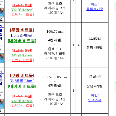
흰색 모조
박스/
[iLabels 옥션]
레이저/잉크젯
물류표기용
[G마켓 iLabels]
- 100매 / A4
[11번가 비트몰]
[쿠팡 비트몰]
160x70 mm
[Lbm 라벨몰 ]
-
iLabel
4칸 라벨
,
[네이버 비트몰]
-
1
4
장당 4라벨,
흰색 모조
[iLabels 옥션]
레이저/잉크젯
[G마켓 iLabels]
- 100매 / A4
[11번가 비트몰]
[쿠팡 비트몰]
iLabel
159.5x59.85 mm
[라벨몰 Lbm ]
-
4칸 라벨
,
[네이버 비트몰]
장당 4라벨,
-
1
4
흰색 모조
파일/
[iLabels 옥션]
레이저/잉크젯
인덱스용
[G마켓 iLabels]
- 100매 / A4
[11번가 비트몰]