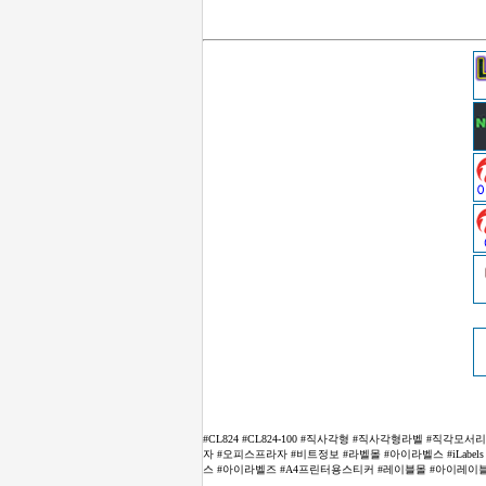
#CL824 #CL824-100 #직사각형 #직사각형라벨 #직각
자 #오피스프라자 #비트정보 #라벨몰 #아이라벨스 #iLabels #
스 #아이라벨즈 #A4프린터용스티커 #레이블몰 #아이레이블 #아이