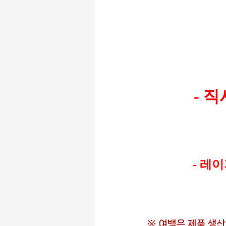
- 
- 레