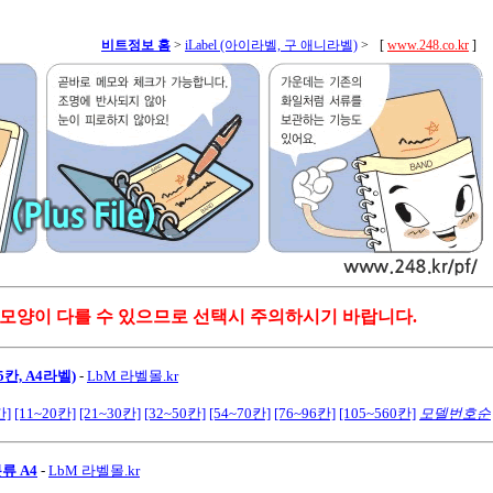
비트정보 홈
>
iLabel (아이라벨, 구 애니라벨)
>
[
www.248.co.kr
]
 모양이 다를 수 있으므로 선택시 주의하시기 바랍니다.
칸, A4라벨)
-
LbM 라벨몰.kr
칸]
[11~20칸]
[21~30칸]
[32~50칸]
[54~70칸]
[76~96칸]
[105~560칸]
모델번호순
류 A4
-
LbM 라벨몰.kr