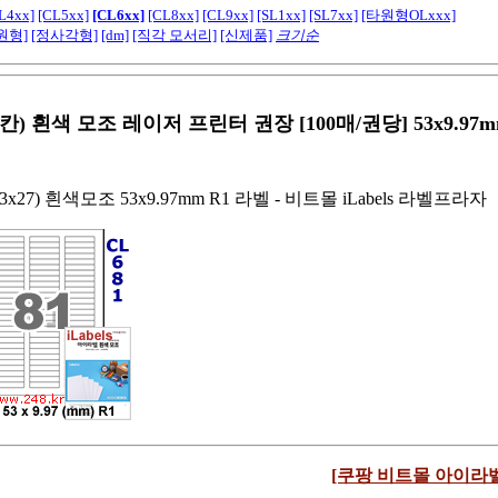
L4xx]
[CL5xx]
[CL6xx]
[CL8xx]
[CL9xx]
[SL1xx]
[SL7xx]
[타원형OLxxx]
원형]
[정사각형]
[dm]
[직각 모서리]
[신제품]
크기순
1칸) 흰색 모조 레이저 프린터 권장 [100매/권당] 53x9.97m
3x27) 흰색모조 53x9.97mm R1 라벨 - 비트몰 iLabels 라벨프라자
[쿠팡 비트몰 아이라벨 