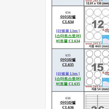
634
아이라벨
CL634
[라벨몰 Lbm ]
[스마트스토어]
비트몰 CL634
635
아이라벨
CL635
[라벨몰 Lbm ]
[스마트스토어]
비트몰 CL635
636
아이라벨
CL636