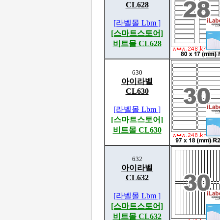
CL628
[라벨몰 Lbm ]
[스마트스토어]
비트몰 CL628
630
아이라벨
CL630
[라벨몰 Lbm ]
[스마트스토어]
비트몰 CL630
632
아이라벨
CL632
[라벨몰 Lbm ]
[스마트스토어]
비트몰 CL632