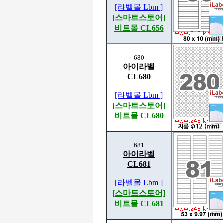
[라벨몰 Lbm ]
[스마트스토어]
비트몰 CL656
680
아이라벨
CL680
[라벨몰 Lbm ]
[스마트스토어]
비트몰 CL680
681
아이라벨
CL681
[라벨몰 Lbm ]
[스마트스토어]
비트몰 CL681