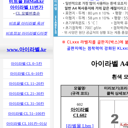
비트몰 BitMall.kr
아이라벨 11번가
-
CL 모벨번호순
비트몰 아이라벨 옥션
비트정보 아이라벨 G마켓
www.아이라벨.kr
아이라벨 A4 
아이라벨 CL 0~5칸
아이라벨 CL 6~10칸
흰색 모
아이라벨 CL 11~20칸
모델명/
미리보기(프리
(규격 코드)
클릭 상세보
아이라벨 CL 21~30칸
아이라벨 CL 31~50칸
602
아이라벨
아이라벨 CL 51~100칸
CL602
아이라벨 CL 101칸~이상
[라벨몰 Lbm ]