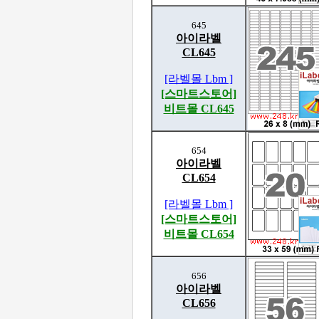
645
아이라벨
CL645
[라벨몰 Lbm ]
[스마트스토어]
비트몰 CL645
654
아이라벨
CL654
[라벨몰 Lbm ]
[스마트스토어]
비트몰 CL654
656
아이라벨
CL656