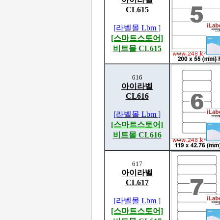
CL615
[라벨몰 Lbm ]
[스마트스토어]
비트몰 CL615
616
아이라벨
CL616
[라벨몰 Lbm ]
[스마트스토어]
비트몰 CL616
617
아이라벨
CL617
[라벨몰 Lbm ]
[스마트스토어]