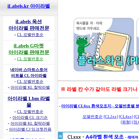
iLabels.kr 아이라벨
iLabels 옥션
아이라벨 판매전문
-
CL 모벨번호순
iLabels G마켓
아이라벨 판매전문
-
CL 모벨번호순
네이버 스마트스토어
비트몰 CL 아이라벨
-
CL 모벨번호순
-
아이라벨 KL 찰딱라벨
※ 라벨 칸 수가 같아도 라벨 크기나
아이라벨 Lbm 라벨
몰
-
아이라벨 CL6xx 흰색모조지 - 모델번호별 분
-
CL 모벨번호순
모델번호순
[CL2xx]
[CL4xx]
[C
-
아이라벨 CL 크기순
[원형]
[정
-
아이라벨 KL 찰딱라벨
-
아이라벨 CJ 잉크젯전용