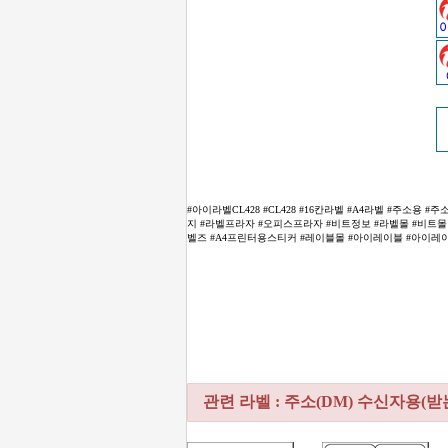
#아이라벨CL428 #CL428 #16칸라벨 #A4라벨 #주소용
지 #라벨프라자 #오피스프라자 #비트정보 #라벨몰 #비트몰 #비틴
벨즈 #A4프린터용스티커 #레이블몰 #아이레이블 #아이레이블스 #아
관련 라벨 : 주소(DM) 수신자용(받