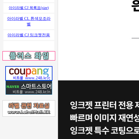
아이라벨 CJ 목록표(size)
아이라벨 CL 흰색모조라
벨
아이라벨 CJ 잉크젯전용