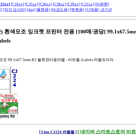
CJ2xx]
[CJ4xx]
[CJ5xx]
[CJ6xx]
[CJ8xx]
[CJ9xx]
[CJ1xx]
[타원형]
]
[직각 모서리]
[dm]
[물류용]
[바코드용]
[분류용]
[신제품]
크기순
칸) 흰색모조 잉크젯 프린터 전용 [100매/권당] 99.1x67.5
bels
색모조 99.1x67.5mm R2 물류관리용라벨 - 비트몰 iLabels 라벨프라자
[ 네이버 스마트스토어 비트몰 
[ Lbm CJ224 라벨몰 ]