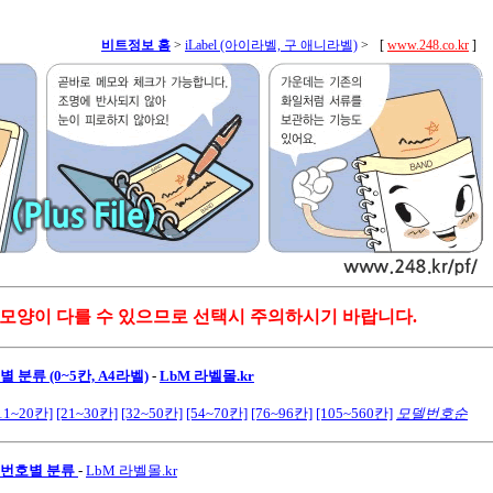
비트정보 홈
>
iLabel (아이라벨, 구 애니라벨)
>
[
www.248.co.kr
]
 모양이 다를 수 있으므로 선택시 주의하시기 바랍니다.
 분류 (0~5칸, A4라벨)
-
LbM 라벨몰.kr
11~20칸]
[21~30칸]
[32~50칸]
[54~70칸]
[76~96칸]
[105~560칸]
모델번호순
모델번호별 분류
-
LbM 라벨몰.kr