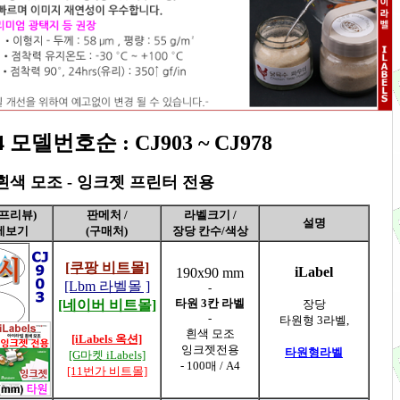
모델번호순 : CJ903 ~ CJ978
x 흰색 모조 - 잉크젯 프린터 전용
프리뷰)
판메처 /
라벨크기 /
설명
세보기
(구매처)
장당 칸수/색상
[쿠팡 비트몰]
iLabel
190x90 mm
[Lbm 라벨몰 ]
-
타원 3칸 라벨
[네이버 비트몰]
장당
-
타원형 3라벨,
흰색 모조
[iLabels 옥션]
잉크젯전용
타원형라벨
[G마켓 iLabels]
- 100매 / A4
[11번가 비트몰]