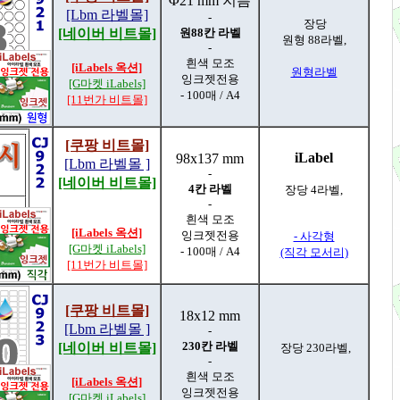
Φ21 mm 지름
[Lbm 라벨몰]
-
장당
[네이버 비트몰]
원88칸 라벨
원형 88라벨,
-
흰색 모조
[iLabels 옥션]
원형라벨
잉크젯전용
[G마켓 iLabels]
- 100매 / A4
[11번가 비트몰]
[쿠팡 비트몰]
iLabel
98x137 mm
[Lbm 라벨몰 ]
-
[네이버 비트몰]
4칸 라벨
장당 4라벨,
-
흰색 모조
[iLabels 옥션]
잉크젯전용
- 사각형
[G마켓 iLabels]
- 100매 / A4
(직각 모서리)
[11번가 비트몰]
[쿠팡 비트몰]
18x12 mm
[Lbm 라벨몰 ]
-
230칸 라벨
[네이버 비트몰]
장당 230라벨,
-
흰색 모조
[iLabels 옥션]
잉크젯전용
[G마켓 iLabels]