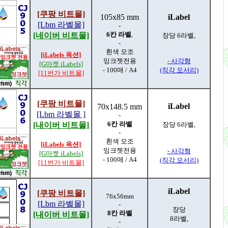
[쿠팡 비트몰]
105x85 mm
iLabel
[Lbm 라벨몰]
-
6칸 라벨
,
[네이버 비트몰]
장당 6라벨,
-
흰색 모조
[iLabels 옥션]
잉크젯전용
- 사각형
[G마켓 iLabels]
- 100매 / A4
(직각 모서리)
[11번가 비트몰]
[쿠팡 비트몰]
iLabel
70x148.5 mm
[Lbm 라벨몰 ]
-
6칸 라벨
[내이버 비트몰]
장당 6라벨,
-
흰색 모조
[iLabels 옥션]
잉크젯전용
- 사각형
[G마켓 iLabels]
- 100매 / A4
(직각 모서리)
[11번가 비트몰]
iLabel
[쿠팡 비트몰]
76x56mm
[Lbm 라벨몰]
-
장당
8칸 라벨
[내이버 비트몰]
8라벨,
-