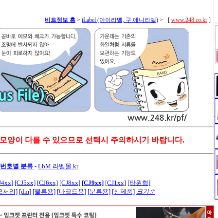
비트정보 홈
>
iLabel (아이라벨, 구 애니라벨)
>
[
www.248.co.kr
]
 모양이 다를 수 있으므로 선택시 주의하시기 바랍니다.
모델번호별 분류
-
LbM 라벨몰.kr
J4xx]
[CJ5xx]
[CJ6xx]
[CJ8xx]
[CJ9xx]
[CJ1xx]
[타원형]
모서리]
[dm]
[물류용]
[바코드용]
[분류용]
[신제품]
크기순