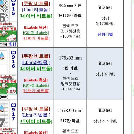
[쿠팡 비트몰]
Φ15 mm 지름
iLabel
[Lbm 라벨몰]
-
원176칸 라벨
,
[네이버 비트몰]
장당
-
원176라벨,
흰색 모조
[iLabels 옥션]
잉크젯전용
[G마켓 iLabels]
원형라벨
- 100매 / A4
[11번가 비트몰]
[쿠팡 비트몰]
175x83 mm
[Lbm 라벨몰 ]
-
iLabel
3칸 라벨
,
[네이버 비트몰]
-
장당 3라벨,
흰색 모조
[iLabels 옥션]
잉크젯전용
[G마켓 iLabels]
- 100매 / A4
[11번가 비트몰]
[쿠팡 비트몰]
iLabel
25x8.99 mm
[Lbm 라벨몰 ]
-
217칸 라벨
,
[네이버 비트몰]
장당 217라벨,
-
흰색 모조
[iLabels 옥션]