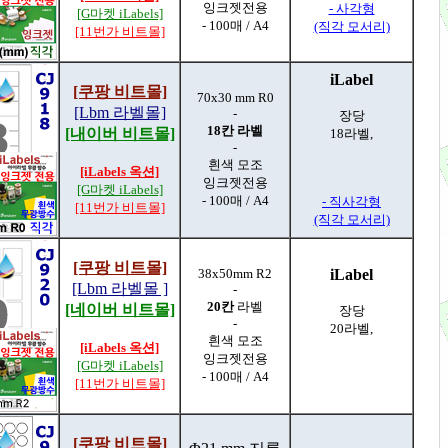
잉크젯전용
- 사각형
[G마켓 iLabels]
- 100매 / A4
(직각 모서리)
[11번가 비트몰]
iLabel
[쿠팡 비트몰]
70x30 mm R0
[Lbm 라벨몰]
-
장당
18칸 라벨
[내이버 비트몰]
18라벨,
-
흰색 모조
[iLabels 옥션]
잉크젯전용
[G마켓 iLabels]
- 100매 / A4
- 직사각형
[11번가 비트몰]
(직각 모서리)
[쿠팡 비트몰]
38x50mm R2
iLabel
[Lbm 라벨몰 ]
-
20칸
라벨
[네이버 비트몰]
장당
-
20라벨,
흰색 모조
[iLabels 옥션]
잉크젯전용
[G마켓 iLabels]
- 100매 / A4
[11번가 비트몰]
[쿠팡 비트몰]