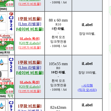
- 100매 / A4
[11번가 비트몰]
[쿠팡 비트몰]
88 x 60 mm
[Lbm 라벨몰]
R10
iLabel
8
칸 라벨
,
[네이버 비트몰]
-
장당 8라벨,
흰색 모조
[iLabels 옥션]
잉크젯전용
[G마켓 iLabels]
- 100매 / A4
[11번가 비트몰]
[쿠팡 비트몰]
iLabel
105x55 mm
[Lbm 라벨몰]
R0
10칸 라벨
,
[네이버 비트몰]
장당 10라벨,
-
흰색 모조
[iLabels 옥션]
잉크젯전용
- 사각형
[G마켓 iLabels]
- 100매 / A4
(직각 모서리)
[11번가 비트몰]
iLabel
[쿠팡 비트몰]
82x42mm