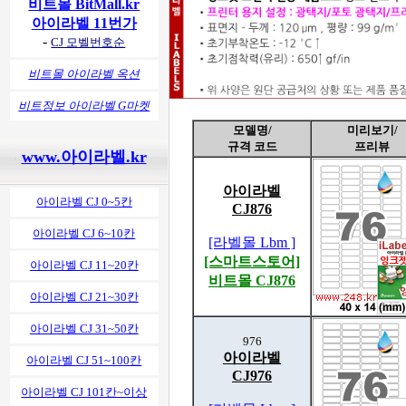
비트몰 BitMall.kr
아이라벨 11번가
-
CJ 모벨번호순
비트몰 아이라벨 옥션
비트정보 아이라벨 G마켓
모델명/
미리보기/
규격 코드
프리뷰
www.아이라벨.kr
아이라벨
아이라벨 CJ 0~5칸
CJ876
아이라벨 CJ 6~10칸
[라벨몰 Lbm ]
[스마트스토어]
아이라벨 CJ 11~20칸
비트몰 CJ876
아이라벨 CJ 21~30칸
아이라벨 CJ 31~50칸
976
아이라벨
아이라벨 CJ 51~100칸
CJ976
아이라벨 CJ 101칸~이상