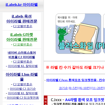
iLabels.kr 아이라벨
iLabels 옥션
아이라벨 판매전문
-
CJ 모벨번호순
iLabels G마켓
아이라벨 판매전문
-
CJ 모벨번호순
네이버 스마트스토어
비트몰 CJ 아이라벨
-
CJ 모벨번호순
-
아이라벨 KL 찰딱라벨
※ 라벨 칸 수가 같아도 라벨 크기나
아이라벨 Lbm 라벨
몰
-
아이라벨 CJxxx 흰색모조 잉크젯전용 - 칸수별
-
CJ 모벨번호순
크기순
[0~5칸]
[6~10칸]
[11~20칸]
-
아이라벨 CJ 크기순
-
아이라벨 KL 찰딱라벨
-
아이라벨 CJ 잉크젯전용