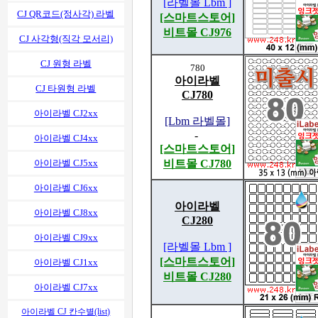
[라벨몰 Lbm ]
CJ QR코드(정사각) 라벨
[스마트스토어]
비트몰 CJ976
CJ 사각형(직각 모서리)
CJ 원형 라벨
780
아이라벨
CJ 타원형 라벨
CJ780
아이라벨 CJ2xx
[Lbm 라벨몰]
-
아이라벨 CJ4xx
[스마트스토어]
비트몰 CJ780
아이라벨 CJ5xx
아이라벨 CJ6xx
아이라벨
아이라벨 CJ8xx
CJ280
아이라벨 CJ9xx
[라벨몰 Lbm ]
[스마트스토어]
아이라벨 CJ1xx
비트몰 CJ280
아이라벨 CJ7xx
아이라벨 CJ 칸수별(list)