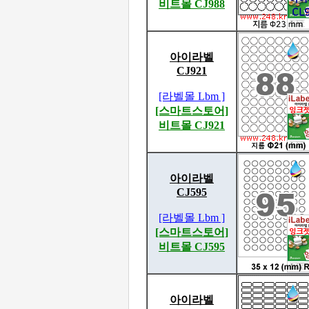
비트몰 CJ988
아이라벨
CJ921
[라벨몰 Lbm ]
[스마트스토어]
비트몰 CJ921
아이라벨
CJ595
[라벨몰 Lbm ]
[스마트스토어]
비트몰 CJ595
아이라벨