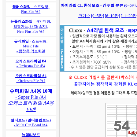
아이라벨 CL 흰색모조 - 칸수별 분류 (0~5칸,
플러스화일
- 스프링형,
Plus File /A4
크기순
[0~5칸]
[6~10칸]
[11~20칸
뉴플러스화일
- 바인더형,
리필가능, 내지(속지),
New Plus File /A4
뮤직화일
- 스프링형,
Music File
- 합창용 악보화일
오케스트라화일 B4
- Orchestra File /B4
오케스트라화일 A4
- Orchestra File /A4
슈퍼화일 A4용 10매
- Super File /A4
오케스트라화일 A4용
10매
멀티보드 (멀티클립보드)
- Multi Clip Board /A4
뉴멀티보드