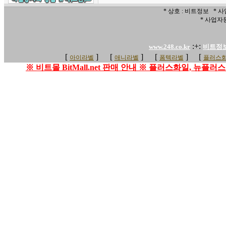
* 상호 : 비트정보 * 사
* 사업자등
:+:
www.248.co.kr
비트정
[
]
[
]
[
]
[
아이라벨
애니라벨
폼텍라벨
플러스화
※ 비트몰 BitMall.net 판매 안내 ※ 플러스화일, 뉴