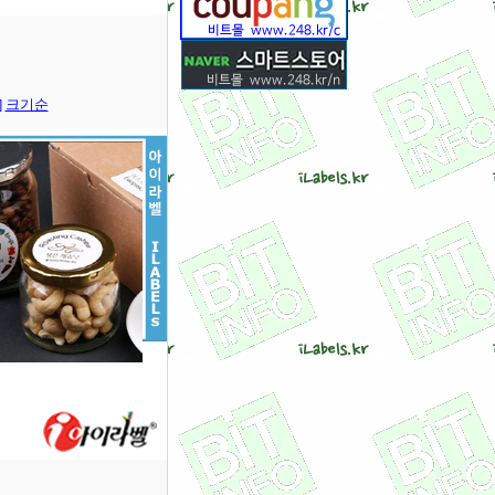
]
크기순