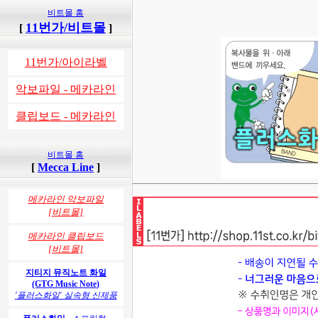
비트몰 홈
11번가/비트몰
[
]
11번가/아이라벨
악보파일 - 메카라인
클립보드 - 메카라인
비트몰 홈
[
Mecca Line
]
메카라인 악보파일
[비트몰]
메카라인 클립보드
[비트몰]
지티지 뮤직노트 화일
(GTG Music Note)
'플러스화일' 실속형 신제품