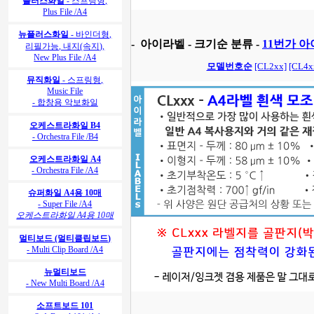
플러스화일
- 스프링형,
Plus File /A4
뉴플러스화일
- 바인더형,
-
아이라벨 - 크기순 분류 -
11번가 
리필가능, 내지(속지),
New Plus File /A4
모델번호순
[CL2xx]
[CL4x
뮤직화일
- 스프링형,
Music File
- 합창용 악보화일
오케스트라화일 B4
- Orchestra File /B4
오케스트라화일 A4
- Orchestra File /A4
슈퍼화일 A4용 10매
- Super File /A4
오케스트라화일 A4용 10매
멀티보드 (멀티클립보드)
- Multi Clip Board /A4
뉴멀티보드
- New Multi Board /A4
소프트보드 101