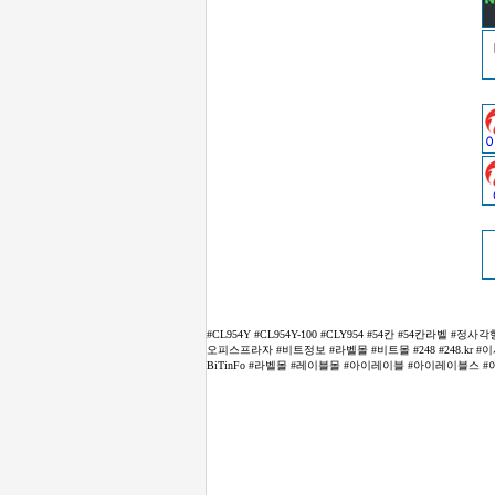
#CL954Y #CL954Y-100 #CLY954 #54칸 #54칸
오피스프라자 #비트정보 #라벨몰 #비트몰 #248 #248.kr
BiTinFo #라벨몰 #레이블몰 #아이레이블 #아이레이블스 #아이래이