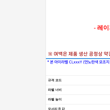
- 레
규격 코드
라벨 너비
라벨 높이
모서리 R 값