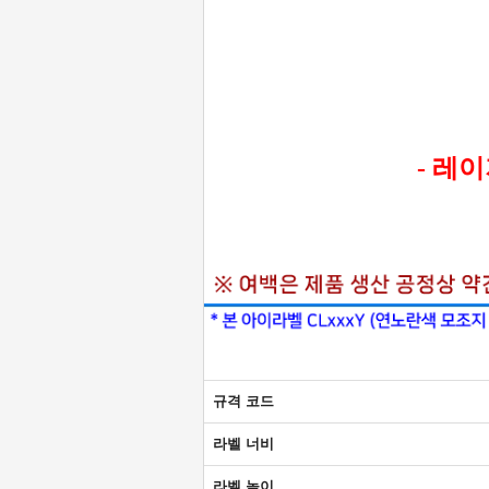
- 레
규격 코드
라벨 너비
라벨 높이