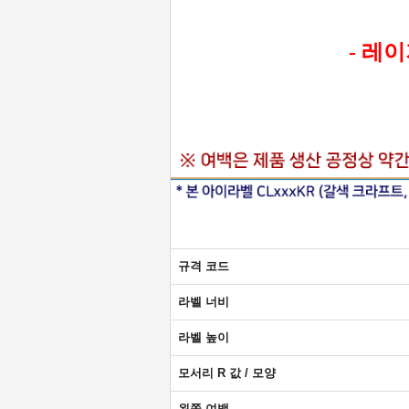
- 레
규격 코드
라벨 너비
라벨 높이
모서리 R 값 / 모양
왼쪽 여백