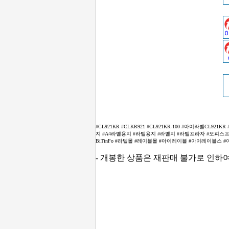
#CL921KR #CLKR921 #CL921KR-100 #아이라벨CL9
지 #A4라벨용지 #라벨용지 #라벨지 #라벨프라자 #오피스프라
BiTinFo #라벨몰 #레이블몰 #아이레이블 #아이레이블스 #아이래이
- 개봉한 상품은 재판매 불가로 인하