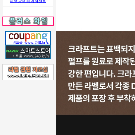
흰색광택 레이저전용