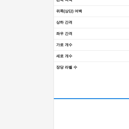
위쪽(상단) 여백
상하 간격
좌우 간격
가로 개수
세로 개수
장당 라벨 수