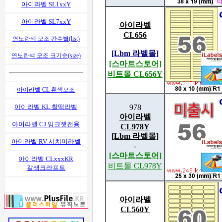
아이라벨 SL1xxY
아이라벨 SL7xxY
아이라벨
CL656
연노란색 모조 칸수별(list)
[Lbm 라벨몰]
연노란색 모조 크기순(size)
[스마트스토어]
비트몰 CL656Y
아이라벨 CL 흰색모조
978
아이라벨 KL 찰떡라벨
아이라벨
아이라벨 CJ 잉크젯전용
CL978Y
[Lbm 라벨몰]
아이라벨 RV 시치미라벨
-
[스마트스토어]
아이라벨 CLxxxKR
비트몰 CL978Y
갈색크라프트
아이라벨
CL560Y