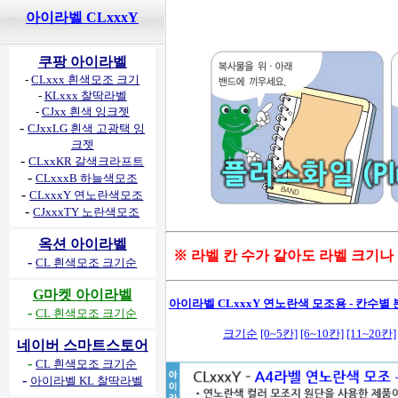
아이라벨 CLxxxY
쿠팡 아이라벨
-
CLxxx 흰색모조 크기
-
KLxxx 찰딱라벨
-
CJxx 흰색 잉크젯
-
CJxxLG 흰색 고광택 잉
크젯
-
CLxxKR 갈색크라프트
-
CLxxxB 하늘색모조
-
CLxxxY 연노란색모조
-
CJxxxTY 노란색모조
옥션 아이라벨
※ 라벨 칸 수가 같아도 라벨 크기나
-
CL 흰색모조 크기순
G마켓 아이라벨
아이라벨 CLxxxY 연노란색 모조용 - 칸수별 분
-
CL 흰색모조 크기순
크기순
[0~5칸]
[6~10칸]
[11~20칸]
네이버 스마트스토어
-
CL 흰색모조 크기순
-
아이라벨 KL 찰딱라벨