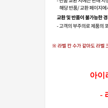
아이라
-