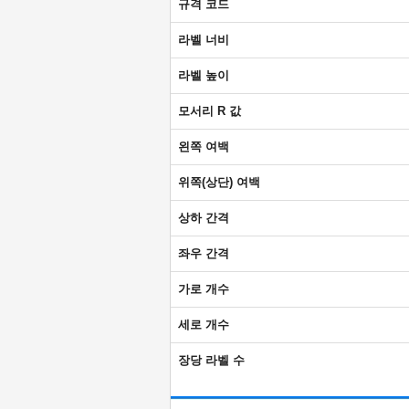
규격 코드
라벨 너비
라벨 높이
모서리 R 값
왼쪽 여백
위쪽(상단) 여백
상하 간격
좌우 간격
가로 개수
세로 개수
장당 라벨 수