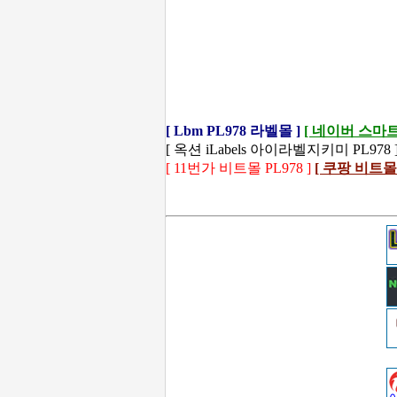
[ Lbm PL978 라벨몰 ]
[ 네이버 스마트
[ 옥션 iLabels 아이라벨지키미 PL978 
[ 11번가 비트몰 PL978 ]
[ 쿠팡 비트몰 