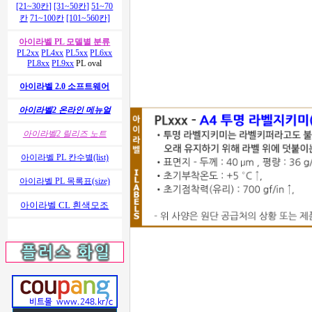
[21~30칸]
[31~50칸]
51~70
칸
71~100칸
[101~560칸]
아이라벨 PL 모델별 분류
PL2xx
PL4xx
PL5xx
PL6xx
PL8xx
PL9xx
PL oval
아이라벨 2.0 소프트웨어
아이라벨2 온라인 메뉴얼
아이라벨2 릴리즈 노트
아이라벨 PL 칸수별(list)
아이라벨 PL 목록표(size)
아이라벨 CL 흰색모조