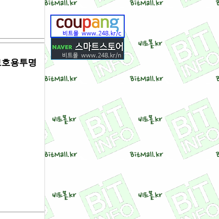
벨보호용투명