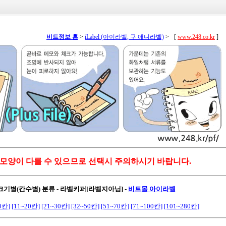
비트정보 홈
>
iLabel (아이라벨, 구 애니라벨)
>
[
www.248.co.kr
]
 모양이 다를 수 있으므로 선택시 주의하시기 바랍니다.
 크기별(칸수별) 분류 - 라벨키퍼[라벨지아님]
-
비트몰 아이라벨
0칸]
[11~20칸]
[21~30칸]
[32~50칸]
[51~70칸]
[71~100칸]
[101~280칸]