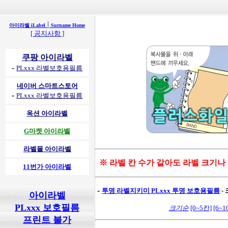
|
아이라벨 iLabel
Surname Home
[ 공지사항 ]
쿠팡 아이라벨
-
PLxxx 라벨보호용필름
네이버 스마트스토어
-
PLxxx 라벨보호용필름
옥션 아이라벨
G마켓 아이라벨
라벨몰 아이라벨
※ 라벨 칸 수가 같아도 라벨 크기나
11번가 아이라벨
-
투명 라벨지키미
PLxxx 투명 보호용필름
-
아이라벨
PLxxx 보호필름
크기순
[0~5칸]
[6~1
프린트 불가