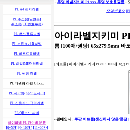
-
투명 라벨지키미
PLxxx 투명 보호용필름
-
PL A4 전지라벨
모델번호순
[P
PL 주소용(일반용)
주소용(CD번호부용)
아이라벨지키미 PL
PL 박스/물류라벨
PL 분류표기용라벨
름 [100매/권당] 65x279.5mm 바
PL 바코드용라벨
PL 화일&홀더용라벨
[비트몰] 아이라벨지키미 PL803 100매 3칸(3x
PL 원형 라벨
PL 타원형 라벨 OLxxx
PL 사각형(직각 모서리)
PL 신용카드 규격라벨
PL QR코드 라벨
- 판매안내 :
쿠팡 비트몰[생산하지 않음/품절]
아이라벨 PL 칸수별 분류
[0~5칸]
[6~10칸 ]
[11~20칸]