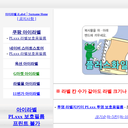
|
아이라벨 iLabel
Surname Home
[ 공지사항 ]
쿠팡 아이라벨
-
PLxxx 라벨보호용필름
네이버 스마트스토어
-
PLxxx 라벨보호용필름
옥션 아이라벨
G마켓 아이라벨
라벨몰 아이라벨
※ 라벨 칸 수가 같아도 라벨 크기나
11번가 아이라벨
-
투명 라벨지키미
PLxxx 투명 보호용필름
-
아이라벨
PLxxx 보호필름
크기순
[0~5칸]
[6~1
프린트 불가