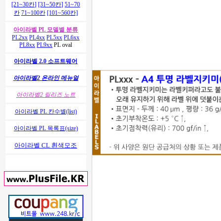
[21~30칸]
[31~50칸]
51~70
칸
71~100칸
[101~560칸]
아이라벨 PL 모델별 분류
PL2xx
PL4xx
PL5xx
PL6xx
PL8xx
PL9xx
PL oval
아이라벨 2.0 소프트웨어
아이라벨2 온라인 메뉴얼
아이라벨2 릴리즈 노트
아이라벨 PL 칸수별(list)
아이라벨 PL 목록표(size)
아이라벨 CL 흰색모조