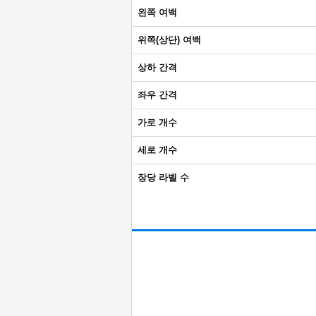
왼쪽 여백
위쪽(상단) 여백
상하 간격
좌우 간격
가로 개수
세로 개수
장당 라벨 수