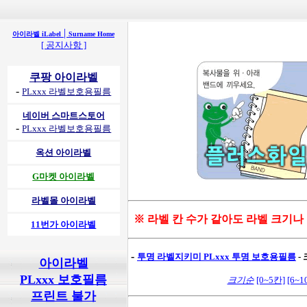
|
아이라벨 iLabel
Surname Home
[ 공지사항 ]
쿠팡 아이라벨
-
PLxxx 라벨보호용필름
네이버 스마트스토어
-
PLxxx 라벨보호용필름
옥션 아이라벨
G마켓 아이라벨
라벨몰 아이라벨
※ 라벨 칸 수가 같아도 라벨 크기나
11번가 아이라벨
-
투명 라벨지키미
PLxxx 투명 보호용필름
-
아이라벨
PLxxx 보호필름
크기순
[0~5칸]
[6~1
프린트 불가