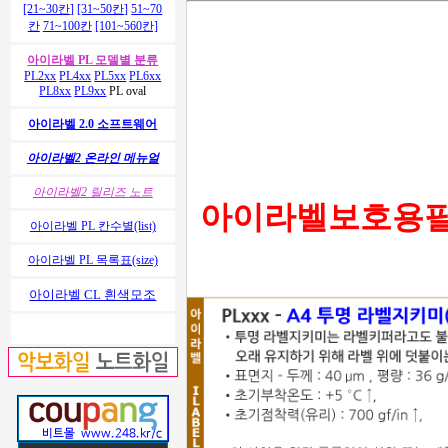
[21~30칸]
[31~50칸]
51~70
칸
71~100칸
[101~560칸]
아이라벨 PL 모델별 분류
PL2xx
PL4xx
PL5xx
PL6xx
PL8xx
PL9xx
PL oval
아이라벨 2.0 소프트웨어
아이라벨2 온라인 메뉴얼
아이라벨2 릴리즈 노트
아이라벨보호용필름
아이라벨 PL 칸수별(list)
아이라벨 PL 목록표(size)
아이라벨 CL 흰색모조