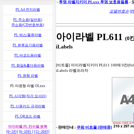
-
투명 라벨지키미
PLxxx 투명 보호용필름
-
PL A4 전지라벨
모델번호순
[P
PL 주소용(일반용)
주소용(CD번호부용)
아이라벨 PL611
PL 박스/물류라벨
(0
PL 분류표기용라벨
iLabels
PL 바코드용라벨
[비트몰] 아이라벨지키미 PL611 100매 0칸(0
PL 화일&홀더용라벨
iLabels 라벨프라자
PL 원형 라벨
PL 타원형 라벨 OLxxx
PL 사각형(직각 모서리)
PL 신용카드 규격라벨
PL QR코드 라벨
아이라벨 PL 칸수별 분류
- 판매안내 :
쿠팡 비트몰 [판매중]
[0~5칸]
[6~10칸 ]
[11~20칸]