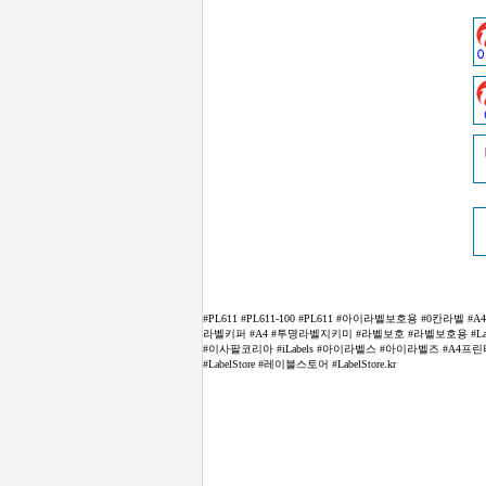
#PL611 #PL611-100 #PL611 #아이라벨보호용 
라벨키퍼 #A4 #투명라벨지키미 #라벨보호 #라벨보호용 #LabelK
#이사팔코리아 #iLabels #아이라벨스 #아이라벨즈 #A4
#LabelStore #레이블스토어 #LabelStore.kr