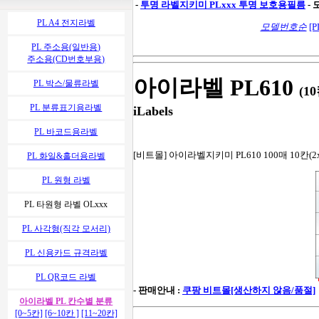
-
투명 라벨지키미
PLxxx 투명 보호용필름
-
PL A4 전지라벨
모델번호순
[P
PL 주소용(일반용)
주소용(CD번호부용)
아이라벨 PL610
PL 박스/물류라벨
(1
PL 분류표기용라벨
iLabels
PL 바코드용라벨
[비트몰] 아이라벨지키미 PL610 100매 10칸(2x
PL 화일&홀더용라벨
PL 원형 라벨
PL 타원형 라벨 OLxxx
PL 사각형(직각 모서리)
PL 신용카드 규격라벨
PL QR코드 라벨
- 판매안내 :
쿠팡 비트몰[생산하지 않음/품절]
아이라벨 PL 칸수별 분류
[0~5칸]
[6~10칸 ]
[11~20칸]