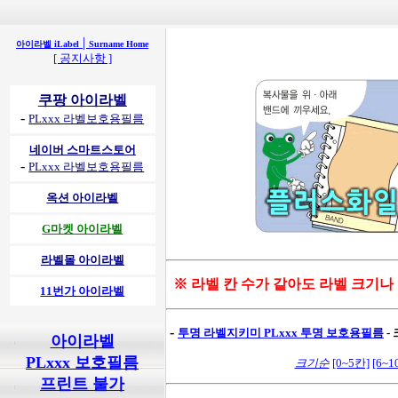
|
아이라벨 iLabel
Surname Home
[ 공지사항 ]
쿠팡 아이라벨
-
PLxxx 라벨보호용필름
네이버 스마트스토어
-
PLxxx 라벨보호용필름
옥션 아이라벨
G마켓 아이라벨
라벨몰 아이라벨
※ 라벨 칸 수가 같아도 라벨 크기나
11번가 아이라벨
-
투명 라벨지키미
PLxxx 투명 보호용필름
-
아이라벨
PLxxx 보호필름
크기순
[0~5칸]
[6~1
프린트 불가