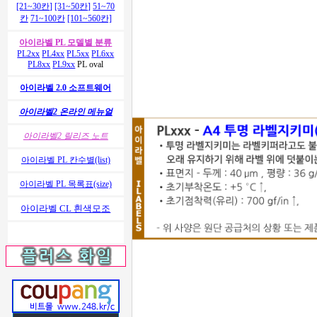
[21~30칸]
[31~50칸]
51~70
칸
71~100칸
[101~560칸]
아이라벨 PL 모델별 분류
PL2xx
PL4xx
PL5xx
PL6xx
PL8xx
PL9xx
PL oval
아이라벨 2.0 소프트웨어
아이라벨2 온라인 메뉴얼
아이라벨2 릴리즈 노트
아이라벨 PL 칸수별(list)
아이라벨 PL 목록표(size)
아이라벨 CL 흰색모조