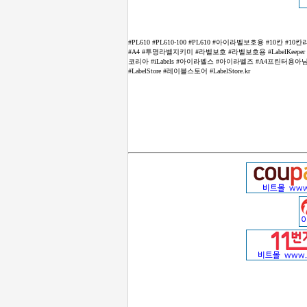
#PL610 #PL610-100 #PL610 #아이라벨보호용 #
#A4 #투명라벨지키미 #라벨보호 #라벨보호용 #LabelKeeper
코리아 #iLabels #아이라벨스 #아이라벨즈 #A4프린터용
#LabelStore #레이블스토어 #LabelStore.kr