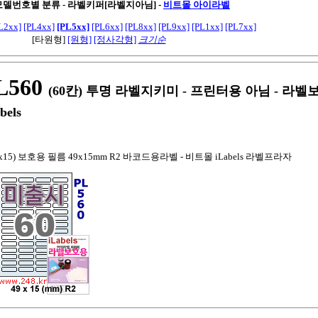
 모델번호별 분류 - 라벨키퍼[라벨지아님]
-
비트몰 아이라벨
L2xx]
[PL4xx]
[PL5xx]
[PL6xx]
[PL8xx]
[PL9xx]
[PL1xx]
[PL7xx]
[타원형]
[원형]
[정사각형]
크기순
560
(60칸) 투명 라벨지키미 - 프린터용 아님 - 라
bels
x15) 보호용 필름 49x15mm R2 바코드용라벨 - 비트몰 iLabels 라벨프라자