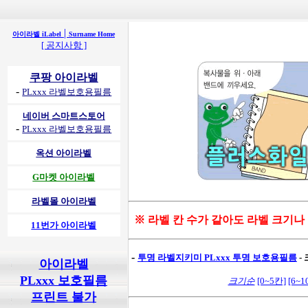
|
아이라벨 iLabel
Surname Home
[ 공지사항 ]
쿠팡 아이라벨
-
PLxxx 라벨보호용필름
네이버 스마트스토어
-
PLxxx 라벨보호용필름
옥션 아이라벨
G마켓 아이라벨
라벨몰 아이라벨
※ 라벨 칸 수가 같아도 라벨 크기나
11번가 아이라벨
-
투명 라벨지키미
PLxxx 투명 보호용필름
-
아이라벨
PLxxx 보호필름
크기순
[0~5칸]
[6~1
프린트 불가