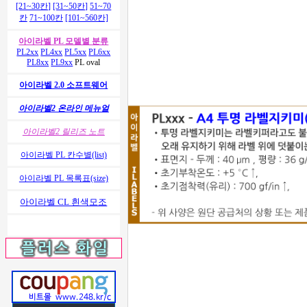
[21~30칸]
[31~50칸]
51~70
칸
71~100칸
[101~560칸]
아이라벨 PL 모델별 분류
PL2xx
PL4xx
PL5xx
PL6xx
PL8xx
PL9xx
PL oval
아이라벨 2.0 소프트웨어
아이라벨2 온라인 메뉴얼
아이라벨2 릴리즈 노트
아이라벨 PL 칸수별(list)
아이라벨 PL 목록표(size)
아이라벨 CL 흰색모조