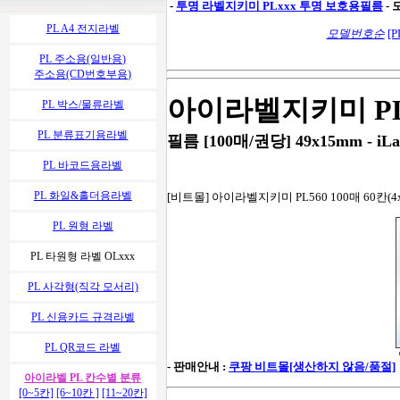
-
투명 라벨지키미
PLxxx 투명 보호용필름
-
PL A4 전지라벨
모델번호순
[P
PL 주소용(일반용)
주소용(CD번호부용)
아이라벨지키미 PL
PL 박스/물류라벨
PL 분류표기용라벨
필름 [100매/권당] 49x15mm - iLa
PL 바코드용라벨
PL 화일&홀더용라벨
[비트몰] 아이라벨지키미 PL560 100매 60칸(4
PL 원형 라벨
PL 타원형 라벨 OLxxx
PL 사각형(직각 모서리)
PL 신용카드 규격라벨
PL QR코드 라벨
- 판매안내 :
쿠팡 비트몰[생산하지 않음/품절]
아이라벨 PL 칸수별 분류
[0~5칸]
[6~10칸 ]
[11~20칸]