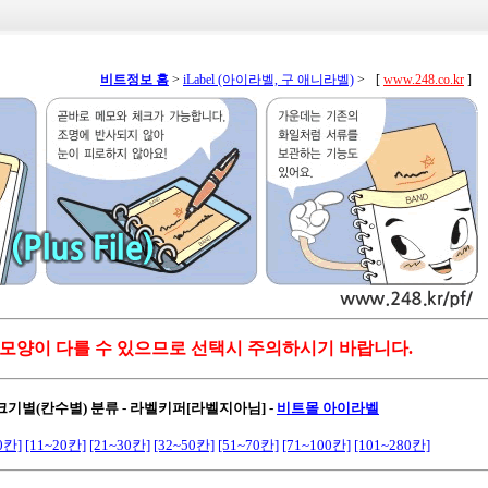
비트정보 홈
>
iLabel (아이라벨, 구 애니라벨)
>
[
www.248.co.kr
]
 모양이 다를 수 있으므로 선택시 주의하시기 바랍니다.
 크기별(칸수별) 분류 - 라벨키퍼[라벨지아님]
-
비트몰 아이라벨
0칸]
[11~20칸]
[21~30칸]
[32~50칸]
[51~70칸]
[71~100칸]
[101~280칸]