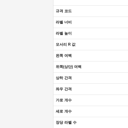
규격 코드
라벨 너비
라벨 높이
모서리 R 값
왼쪽 여백
위쪽(상단) 여백
상하 간격
좌우 간격
가로 개수
세로 개수
장당 라벨 수