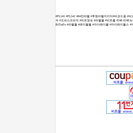
#PL541 #PL541 #84칸라벨 #투명라벨지키미#바코드용 #
자 #오피스프라자 #비트정보 #라벨몰 #비트몰 #248 #248
BiTinFo #라벨몰 #레이블몰 #아이레이블 #아이레이블스 #아이래이