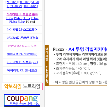
[21~30칸]
[31~50칸]
51~70
칸
71~100칸
[101~560칸]
아이라벨 PL 모델별 분류
PL2xx
PL4xx
PL5xx
PL6xx
PL8xx
PL9xx
PL oval
아이라벨 2.0 소프트웨어
아이라벨2 온라인 메뉴얼
아이라벨2 릴리즈 노트
아이라벨 PL 칸수별(list)
아이라벨 PL 목록표(size)
아이라벨 CL 흰색모조