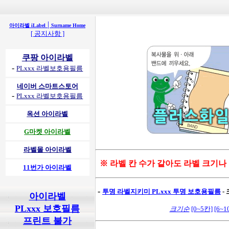
|
아이라벨 iLabel
Surname Home
[ 공지사항 ]
쿠팡 아이라벨
-
PLxxx 라벨보호용필름
네이버 스마트스토어
-
PLxxx 라벨보호용필름
옥션 아이라벨
G마켓 아이라벨
라벨몰 아이라벨
※ 라벨 칸 수가 같아도 라벨 크기나
11번가 아이라벨
-
투명 라벨지키미
PLxxx 투명 보호용필름
-
아이라벨
PLxxx 보호필름
크기순
[0~5칸]
[6~1
프린트 불가