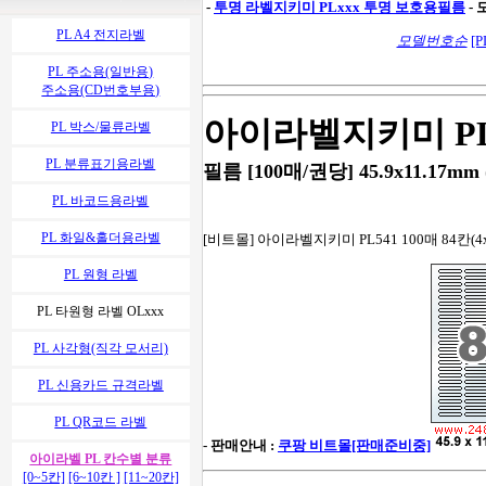
-
투명 라벨지키미
PLxxx 투명 보호용필름
-
PL A4 전지라벨
모델번호순
[P
PL 주소용(일반용)
주소용(CD번호부용)
아이라벨지키미 PL
PL 박스/물류라벨
PL 분류표기용라벨
필름 [100매/권당] 45.9x11.17mm (구
PL 바코드용라벨
PL 화일&홀더용라벨
[비트몰] 아이라벨지키미 PL541 100매 84칸(4x
PL 원형 라벨
PL 타원형 라벨 OLxxx
PL 사각형(직각 모서리)
PL 신용카드 규격라벨
PL QR코드 라벨
- 판매안내 :
쿠팡 비트몰[판매준비중]
아이라벨 PL 칸수별 분류
[0~5칸]
[6~10칸 ]
[11~20칸]