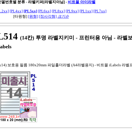
 모델번호별 분류 - 라벨키퍼[라벨지아님]
-
비트몰 아이라벨
L2xx]
[PL4xx]
[PL5xx]
[PL6xx]
[PL8xx]
[PL9xx]
[PL1xx]
[PL7xx]
[타원형]
[원형]
[정사각형]
크기순
514
(14칸) 투명 라벨지키미 - 프린터용 아님 - 라
abels
x14) 보호용 필름 180x20mm 파일홀더라벨 (A4라벨용지) - 비트몰 iLabels 라