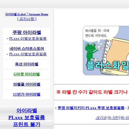
|
아이라벨 iLabel
Surname Home
[ 공지사항 ]
쿠팡 아이라벨
-
PLxxx 라벨보호용필름
네이버 스마트스토어
-
PLxxx 라벨보호용필름
옥션 아이라벨
G마켓 아이라벨
라벨몰 아이라벨
※ 라벨 칸 수가 같아도 라벨 크기나
11번가 아이라벨
-
투명 라벨지키미
PLxxx 투명 보호용필름
-
아이라벨
PLxxx 보호필름
크기순
[0~5칸]
[6~1
프린트 불가