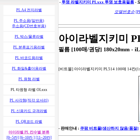
-
투명 라벨지키미
PLxxx 투명 보호용필름
-
PL A4 전지라벨
모델번호순
[P
PL 주소용(일반용)
주소용(CD번호부용)
아이라벨지키미 PL
PL 박스/물류라벨
PL 분류표기용라벨
필름 [100매/권당] 180x20mm - iL
PL 바코드용라벨
PL 화일&홀더용라벨
[비트몰] 아이라벨지키미 PL514 100매 14칸(1
PL 원형 라벨
PL 타원형 라벨 OLxxx
PL 사각형(직각 모서리)
PL 신용카드 규격라벨
PL QR코드 라벨
- 판매안내 :
쿠팡 비트몰[생산하지 않음/품절]
아이라벨 PL 칸수별 분류
[0~5칸]
[6~10칸 ]
[11~20칸]