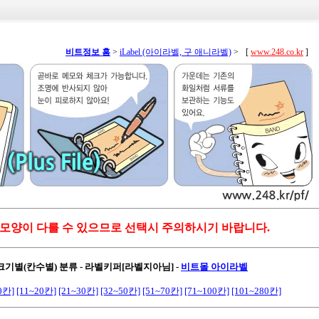
비트정보 홈
>
iLabel (아이라벨, 구 애니라벨)
>
[
www.248.co.kr
]
 모양이 다를 수 있으므로 선택시 주의하시기 바랍니다.
 크기별(칸수별) 분류 - 라벨키퍼[라벨지아님]
-
비트몰 아이라벨
0칸]
[11~20칸]
[21~30칸]
[32~50칸]
[51~70칸]
[71~100칸]
[101~280칸]