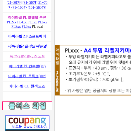
[21~30칸]
[31~50칸]
51~70
칸
71~100칸
[101~560칸]
아이라벨 PL 모델별 분류
PL2xx
PL4xx
PL5xx
PL6xx
PL8xx
PL9xx
PL oval
아이라벨 2.0 소프트웨어
아이라벨2 온라인 메뉴얼
아이라벨2 릴리즈 노트
아이라벨 PL 칸수별(list)
아이라벨 PL 목록표(size)
아이라벨 CL 흰색모조