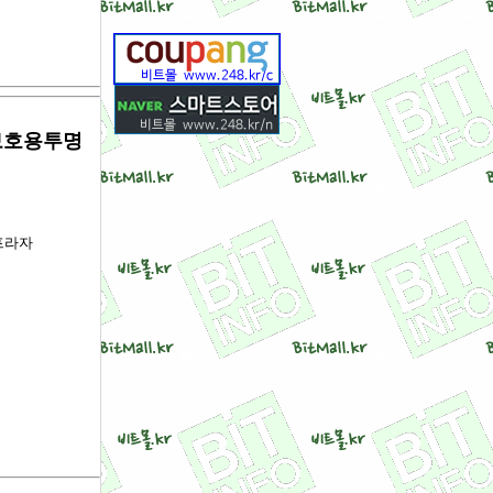
벨보호용투명
벨프라자