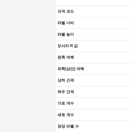
규격 코드
라벨 너비
라벨 높이
모서리 R 값
왼쪽 여백
위쪽(상단) 여백
상하 간격
좌우 간격
가로 개수
세로 개수
장당 라벨 수