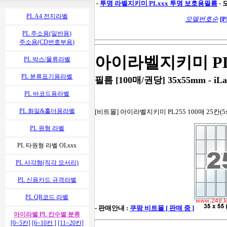
-
투명 라벨지키미
PLxxx 투명 보호용필름
-
PL A4 전지라벨
모델번호순
[P
PL 주소용(일반용)
주소용(CD번호부용)
아이라벨지키미 PL
PL 박스/물류라벨
PL 분류표기용라벨
필름 [100매/권당] 35x55mm - iLa
PL 바코드용라벨
PL 화일&홀더용라벨
[비트몰] 아이라벨지키미 PL255 100매 25칸(5x
PL 원형 라벨
PL 타원형 라벨 OLxxx
PL 사각형(직각 모서리)
PL 신용카드 규격라벨
PL QR코드 라벨
- 판매안내 :
쿠팡 비트몰 [ 판매 중 ]
아이라벨 PL 칸수별 분류
[0~5칸]
[6~10칸 ]
[11~20칸]