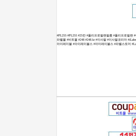
#PL255 #PL255 #25칸 #폴리프로필랜필름 #폴리프로필랜 
라벨몰 #비트몰 #248 #248.kr #이사팔 #이사팔코리아 #
아이레이블 #아이레이블스 #아이래이블스 #라벨스토어 #LabelSto