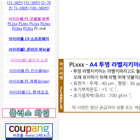
[21~30칸]
[31~50칸]
51~70
칸
71~100칸
[101~560칸]
아이라벨 PL 모델별 분류
PL2xx
PL4xx
PL5xx
PL6xx
PL8xx
PL9xx
PL oval
아이라벨 2.0 소프트웨어
아이라벨2 온라인 메뉴얼
아이라벨2 릴리즈 노트
아이라벨 PL 칸수별(list)
아이라벨 PL 목록표(size)
아이라벨 CL 흰색모조