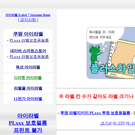
|
아이라벨 iLabel
Surname Home
[ 공지사항 ]
쿠팡 아이라벨
-
PLxxx 라벨보호용필름
네이버 스마트스토어
-
PLxxx 라벨보호용필름
옥션 아이라벨
G마켓 아이라벨
라벨몰 아이라벨
※ 라벨 칸 수가 같아도 라벨 크기나
11번가 아이라벨
-
투명 라벨지키미
PLxxx 투명 보호용필름
-
아이라벨
PLxxx 보호필름
크기순
[0~5칸]
[6~1
프린트 불가