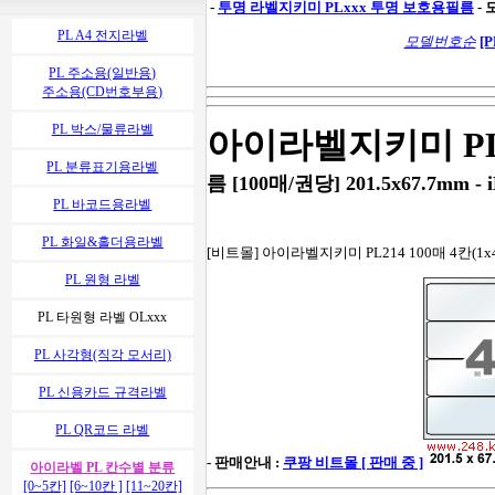
-
투명 라벨지키미
PLxxx 투명 보호용필름
-
PL A4 전지라벨
모델번호순
[P
PL 주소용(일반용)
주소용(CD번호부용)
PL 박스/물류라벨
아이라벨지키미 PL
PL 분류표기용라벨
름 [100매/권당] 201.5x67.7mm - i
PL 바코드용라벨
PL 화일&홀더용라벨
[비트몰] 아이라벨지키미 PL214 100매 4칸(1x4
PL 원형 라벨
PL 타원형 라벨 OLxxx
PL 사각형(직각 모서리)
PL 신용카드 규격라벨
PL QR코드 라벨
- 판매안내 :
쿠팡 비트몰 [ 판매 중 ]
아이라벨 PL 칸수별 분류
[0~5칸]
[6~10칸 ]
[11~20칸]