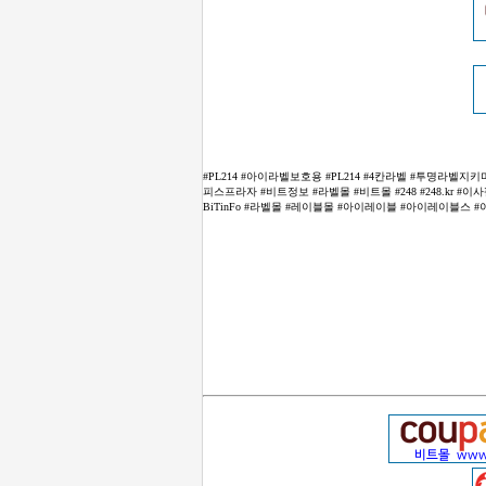
#PL214 #아이라벨보호용 #PL214 #4칸라벨 #투명라벨지키
피스프라자 #비트정보 #라벨몰 #비트몰 #248 #248.kr 
BiTinFo #라벨몰 #레이블몰 #아이레이블 #아이레이블스 #아이래이