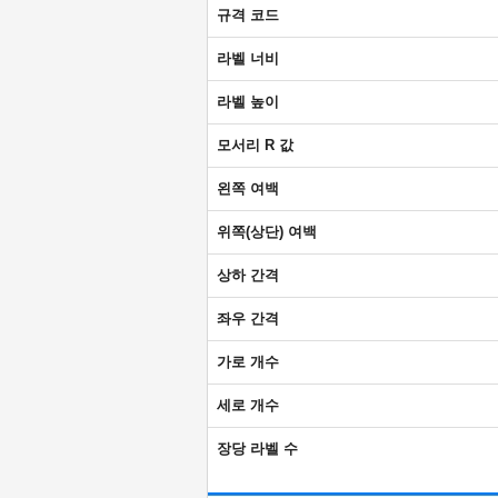
규격 코드
라벨 너비
라벨 높이
모서리 R 값
왼쪽 여백
위쪽(상단) 여백
상하 간격
좌우 간격
가로 개수
세로 개수
장당 라벨 수