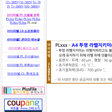
[21~30칸]
[31~50칸]
51~70
칸
71~100칸
[101~560칸]
아이라벨 PL 모델별 분류
PL2xx
PL4xx
PL5xx
PL6xx
PL8xx
PL9xx
PL oval
아이라벨 2.0 소프트웨어
아이라벨2 온라인 메뉴얼
아이라벨2 릴리즈 노트
아이라벨 PL 칸수별(list)
아이라벨 PL 목록표(size)
아이라벨 CL 흰색모조