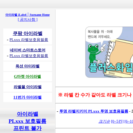
|
아이라벨 iLabel
Surname Home
[ 공지사항 ]
쿠팡 아이라벨
-
PLxxx 라벨보호용필름
네이버 스마트스토어
-
PLxxx 라벨보호용필름
옥션 아이라벨
G마켓 아이라벨
라벨몰 아이라벨
※ 라벨 칸 수가 같아도 라벨 크기나
11번가 아이라벨
-
투명 라벨지키미
PLxxx 투명 보호용필름
-
아이라벨
PLxxx 보호필름
크기순
[0~5칸]
[6~1
프린트 불가