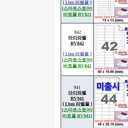
[ Lbm 라벨몰 ]
[스마트스토어]
비트몰 RV821
842
아이라벨
RV842
[ Lbm 라벨몰 ]
[스마트스토어]
비트몰 RV842
941
아이라벨
RV941
[ Lbm 라벨몰 ]
[스마트스토어]
비트몰 RV941]