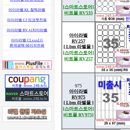
-
[스마트스토어]
아이라벨 KL 찰떡라벨
비트몰 RV535
아이라벨 CJ 잉크젯전용
아이라벨 RV 시치미라벨
아이라벨
아이라벨 CLxxxLG
RV257
흰색광택 레이저전용
[ Lbm 라벨몰 ]
[스마트스토어]
비트몰 RV257
975
아이라벨
RV975
[ Lbm 라벨몰 ]
[스마트스토어]
비트몰 RV975]