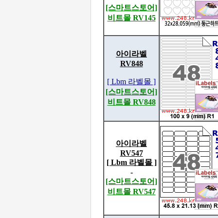
[스마트스토어]
비트몰 RV145
아이라벨
RV848
[ Lbm 라벨몰 ]
[스마트스토어]
비트몰 RV848
아이라벨
RV547
[ Lbm 라벨몰 ]
-
[스마트스토어]
비트몰 RV547