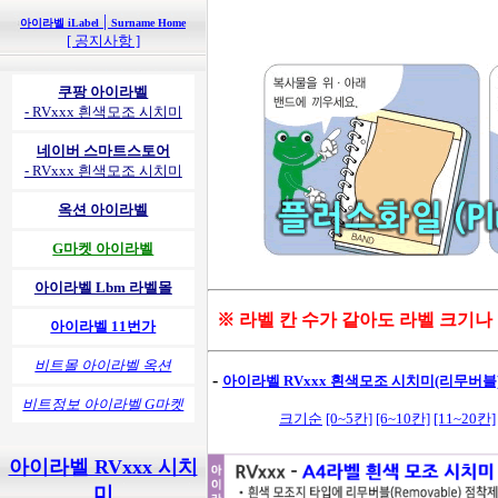
|
아이라벨 iLabel
Surname Home
[ 공지사항 ]
쿠팡 아이라벨
- RVxxx 흰색모조 시치미
네이버 스마트스토어
- RVxxx 흰색모조 시치미
옥션 아이라벨
G마켓 아이라벨
아이라벨 Lbm 라벨몰
※ 라벨 칸 수가 같아도 라벨 크기나
아이라벨 11번가
비트몰 아이라벨 옥션
-
아이라벨 RVxxx 흰색모조 시치미(리무버블) -
비트정보 아이라벨 G마켓
크기순
[0~5칸]
[6~10칸]
[11~20칸]
아이라벨 RVxxx 시치
미