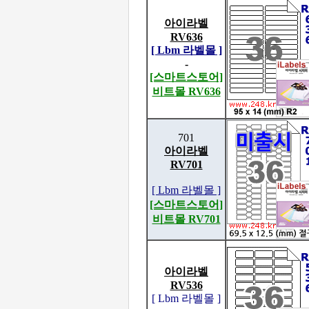
아이라벨
RV636
[ Lbm 라벨몰 ]
-
[스마트스토어]
비트몰 RV636
701
아이라벨
RV701
[ Lbm 라벨몰 ]
[스마트스토어]
비트몰 RV701
아이라벨
RV536
[ Lbm 라벨몰 ]