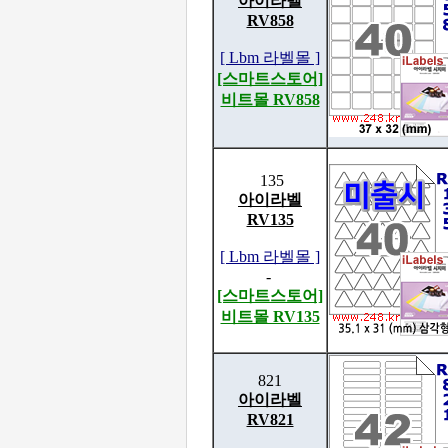
아이라벨
RV858
[ Lbm 라벨몰 ]
[스마트스토어]
비트몰 RV858
135
아이라벨
RV135
[ Lbm 라벨몰 ]
-
[스마트스토어]
비트몰 RV135
821
아이라벨
RV821