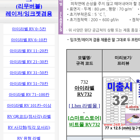
(리무버블)
레이저/잉크젯겸용
아이라벨 RV 0~5칸
아이라벨 RV 6~10칸
아이라벨 RV 11~20칸
모델명/
미리보기/
아이라벨 RV 21~30칸
규격 코드
프리뷰
아이라벨 RV 31~50칸
732
아이라벨 RV 51~70칸
아이라벨
RV732
아이라벨 RV 71~100칸
아이라벨 RV 101칸~이상
[ Lbm 라벨몰 ]
-
RV QR코드(정사각) 라벨
[스마트스토어]
비트몰 RV732
RV 사각형(직각 모서리)
RV 원형 라벨