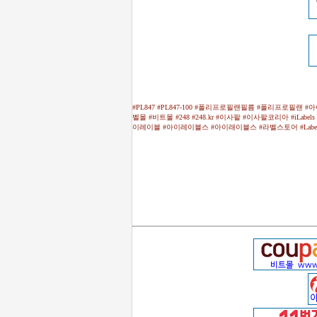
#PL847 #PL847-100 #폴리프로필랜필름 #폴리프로필랜 #
벨몰 #비트몰 #248 #248.kr #이사팔 #이사팔코리아 #i
이레이블 #아이레이블스 #아이래이블스 #라벨스토어 #LabelStor