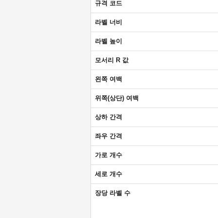
규격 코드
라벨 너비
라벨 높이
모서리 R 값
왼쪽 여백
위쪽(상단) 여백
상하 간격
좌우 간격
가로 개수
세로 개수
장당 라벨 수