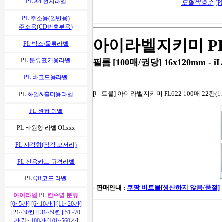
PL A4 전지라벨
모델번호순
[P
PL 주소용(일반용)
주소용(CD번호부용)
아이라벨지키미 PL
PL 박스/물류라벨
PL 분류표기용라벨
필름 [100매/권당] 16x120mm - iL
PL 바코드용라벨
[비트몰] 아이라벨지키미 PL622 100매 22칸(1
PL 화일&홀더용라벨
PL 원형 라벨
PL 타원형 라벨 OLxxx
PL 사각형(직각 모서리)
PL 신용카드 규격라벨
PL QR코드 라벨
- 판매안내 :
쿠팡 비트몰[생산하지 않음/품절]
아이라벨 PL 칸수별 분류
[0~5칸]
[6~10칸 ]
[11~20칸]
[21~30칸]
[31~50칸]
51~70
칸
71~100칸
[101~560칸]