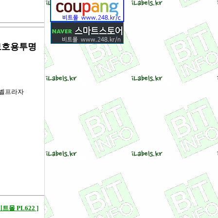
벨보호용투명
 라벨프라자
몰 PL622 ]