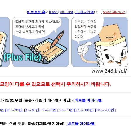
비트정보 홈
>
iLabel (아이라벨, 구 애니라벨)
>
[
www.248.co.kr
]
 모양이 다를 수 있으므로 선택시 주의하시기 바랍니다.
 크기별(칸수별) 분류 - 라벨키퍼[라벨지아님]
-
비트몰 아이라벨
0칸]
[11~20칸]
[21~30칸]
[32~50칸]
[51~70칸]
[71~100칸]
[101~280칸]
 모델번호별 분류 - 라벨키퍼[라벨지아님]
-
비트몰 아이라벨