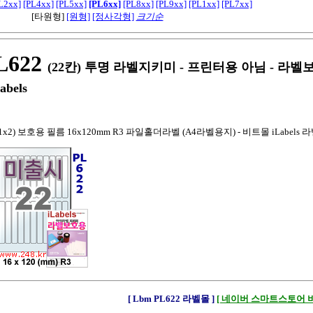
L2xx]
[PL4xx]
[PL5xx]
[PL6xx]
[PL8xx]
[PL9xx]
[PL1xx]
[PL7xx]
[타원형]
[원형]
[정사각형]
크기순
622
(22칸) 투명 라벨지키미 - 프린터용 아님 - 라
abels
1x2) 보호용 필름 16x120mm R3 파일홀더라벨 (A4라벨용지) - 비트몰 iLabels
[ Lbm PL622 라벨몰 ]
[ 네이버 스마트스토어 비트