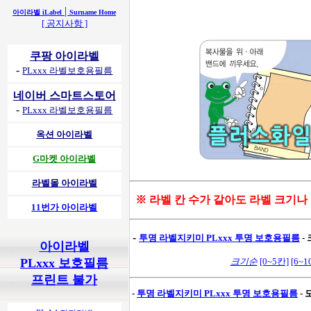
|
아이라벨 iLabel
Surname Home
[ 공지사항 ]
쿠팡 아이라벨
-
PLxxx 라벨보호용필름
네이버 스마트스토어
-
PLxxx 라벨보호용필름
옥션 아이라벨
G마켓 아이라벨
라벨몰 아이라벨
※ 라벨 칸 수가 같아도 라벨 크기나
11번가 아이라벨
-
투명 라벨지키미
PLxxx 투명 보호용필름
-
아이라벨
PLxxx 보호필름
크기순
[0~5칸]
[6~1
프린트 불가
-
투명 라벨지키미
PLxxx 투명 보호용필름
-