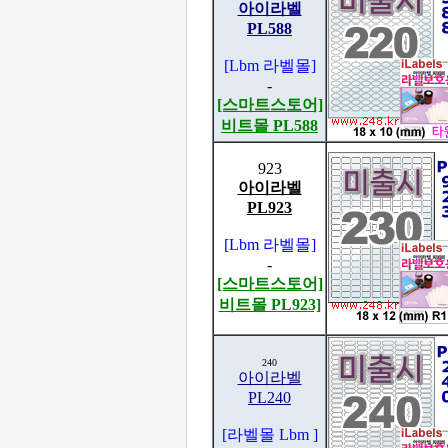
아이라벨
PL588
[Lbm 라벨몰]
-
[스마트스토어]
비트몰 PL588
923
아이라벨
PL923
[Lbm 라벨몰]
-
[스마트스토어]
비트몰 PL923]
240
아이라벨
PL240
[라벨몰 Lbm ]