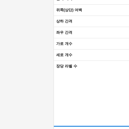
위쪽(상단) 여백
상하 간격
좌우 간격
가로 개수
세로 개수
장당 라벨 수