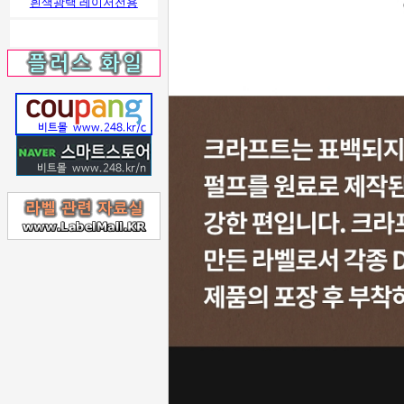
흰색광택 레이저전용