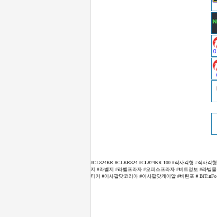
#CL824KR #CLKR824 #CL824KR-100 #직사각형
지 #라벨지 #라벨프라자 #오피스프라자 #비트정보 #라벨몰 #아이
티커 #이사팔닷코리아 #이사팔닷케이알 #비틴포 # BiTinFo #