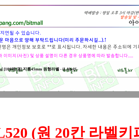
100매/권] 지름45mm 원형라벨 - iLAbelS
L520 (원 20칸 라벨키