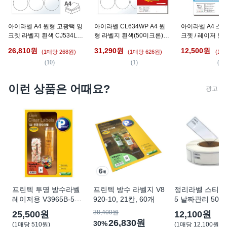
아이라벨 A4 원형 고광택 잉
아이라벨 CL634WP A4 원
아이라벨 A4 스
크젯 라벨지 흰색 CJ534LG,
형 라벨지 흰색(50미크론)
크젯 / 레이저 원
12칸, 100매
광택 방수 레이저, 12칸, 50
색 CL534, 12칸,
26,810
원
31,290
원
12,500
원
(1매당 268원)
(1매당 626원)
(1매
개
(
10
)
(
1
)
(
8
)
이런 상품은 어때요?
광고
프린텍 투명 방수라벨
프린텍 방수 라벨지 V8
정리라벨 스티커 
레이저용 V3965B-50,
920-10, 21칸, 60개
5 날짜관리 500
1칸, 50개
리무벌 소비기한,
38,400원
25,500원
12,100원
500칸
26,830원
30%
(
1매당 510원
)
(
1매당 12,100원
)