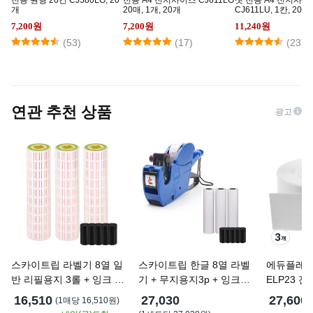
전용 원형 20칸 CJ580LG, 20
전용 A4 전지사이즈 CJ611LG
젯 전용 A4 전지사이
개
20매, 1개, 20개
CJ611LU, 1칸, 20개
7,200원
7,200원
11,240원
(
53
)
(
17
)
(
23
)
연관 추천 상품
광고
스카이트립 라벨기 8열 일
스카이트립 한글 8열 라벨
에듀플레이어
반 리필용지 3롤 + 잉크 5p
기 + 무지용지3p + 잉크5p
ELP23 
세트, 1개
세트, 랜덤 발송, 1세트
지 투명, 3
16,510
27,030
27,600
(
1매당 16,510원
)
(