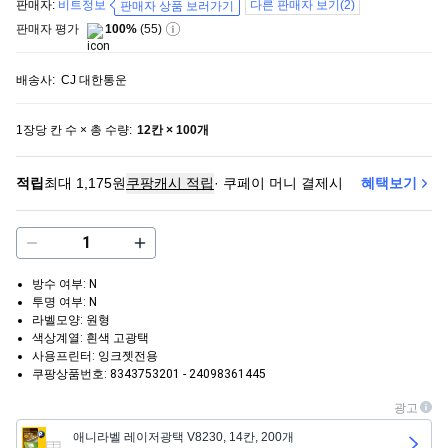
판매자:
비트정보
다른 판매자 보기
(
2
)
판매자 상품 보러가기
판매자 평가
100%
(
55
)
배송사:
CJ 대한통운
1장당 칸 수 × 총 수량
:
12칸 × 100개
적립
최대 1,175원
쿠팡캐시 적립
·
쿠페이 머니 결제시
혜택보기
방수 여부: N
투명 여부: N
라벨모양: 원형
색상계열: 흰색 고광택
사용프린터: 잉크젯전용
쿠팡상품번호: 8343753201 - 24098361445
광고
애니라벨 레이저광택 V8230, 14칸, 200개