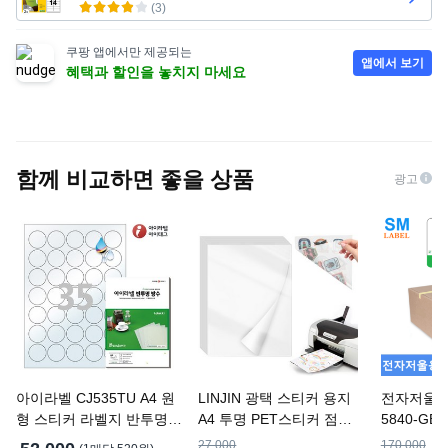
(
3
)
쿠팡 앱에서만 제공되는
앱에서 보기
혜택과 할인을 놓치지 마세요
함께 비교하면 좋을 상품
광고
아이라벨 CJ535TU A4 원
LINJIN 광택 스티커 용지
전자저울용
형 스티커 라벨지 반투명
A4 투명 PET스티커 점착
5840-GB 
방수 잉크젯, 35칸, 100개
식인쇄용지 라벨 스티커
- 1Box :
27,000
170,000