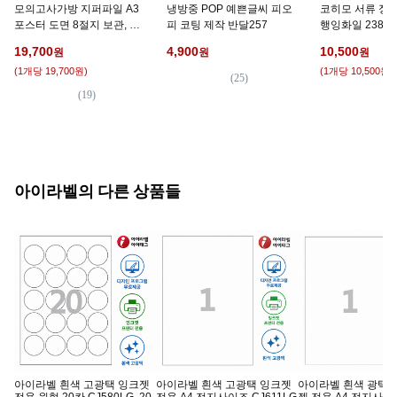
모의고사가방 지퍼파일 A3
냉방중 POP 예쁜글씨 피오
코히모 서류 정리
포스터 도면 8절지 보관, 화
피 코팅 제작 반달257
행잉화일 238 x 
이트, 1개
4W069, 랜덤 발
19,700
4,900
10,500
원
원
원
(
1개당 19,700원
)
(
1개당 10,500원
)
(
25
)
(
19
)
(
1
)
아이라벨의
다른 상품들
아이라벨 흰색 고광택 잉크젯
아이라벨 흰색 고광택 잉크젯
아이라벨 흰색 광택 