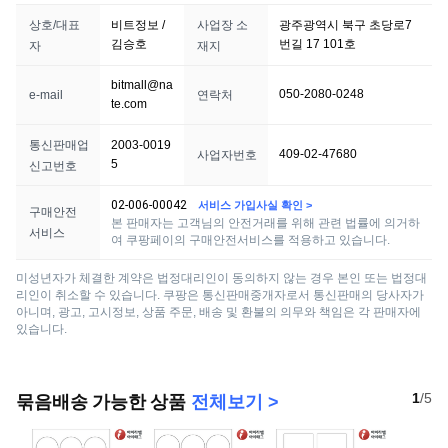
상호/대표
비트정보 /
사업장 소
광주광역시 북구 초당로7
김승호
번길 17 101호
자
재지
bitmall@na
050-2080-0248
e-mail
연락처
te.com
통신판매업
2003-0019
409-02-47680
사업자번호
5
신고번호
02-006-00042
서비스 가입사실 확인 >
구매안전
본 판매자는 고객님의 안전거래를 위해 관련 법률에 의거하
서비스
여 쿠팡페이의 구매안전서비스를 적용하고 있습니다.
미성년자가 체결한 계약은 법정대리인이 동의하지 않는 경우 본인 또는 법정대
리인이 취소할 수 있습니다. 쿠팡은 통신판매중개자로서 통신판매의 당사자가
아니며, 광고, 고시정보, 상품 주문, 배송 및 환불의 의무와 책임은 각 판매자에
있습니다.
1
/
5
묶음배송 가능한 상품
전체보기 >