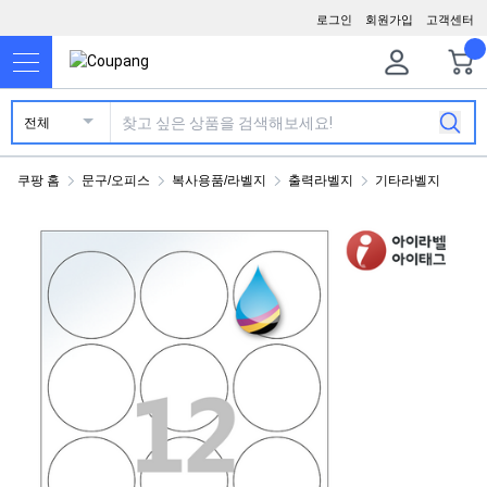
로그인
회원가입
고객센터
전체
쿠팡 홈
문구/오피스
복사용품/라벨지
출력라벨지
기타라벨지