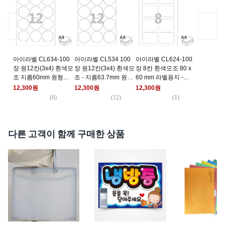
아이라벨 CL634-100
아이라벨 CL534 100
아이라벨 CL624-100
장 원12칸(3x4) 흰색모
장 원12칸(3x4) 흰색모
장 8칸 흰색모조 80 x
조 지름60mm 원형라
조 - 지름63.7mm 원형
60 mm 라벨용지 -
벨 - 비트몰 iLabels 라
라벨 레이저프린터/잉
iLabels 비트몰, 100개
12,300원
12,300원
12,300원
벨프라자, 100개, 12칸
크젯겸용 스티커 A4 라
(
6
)
(
12
)
(
1
)
벨지 - 비트몰 iLabels
라벨프라자, 100개, 12
칸
다른 고객이 함께 구매한 상품