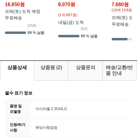
LG, 스티커인화지, 2"x3"
16,650
원
8,070
원
7,680
원
(10매 154원)
모레(토) 도착 예정
(1개 807원)
모레(토) 도
무료배송
내일(금) 도착
무료배송
(
558
)
(
64
)
(
99 % 남음
99 % 남음
7
상품상세
상품평
(
2
)
상품문의
배송/교환/반
품 안내
필수 표기 정보
품명 및
아이라벨 CJ534LG
모델명
인증/허가
해당사항없음
사항