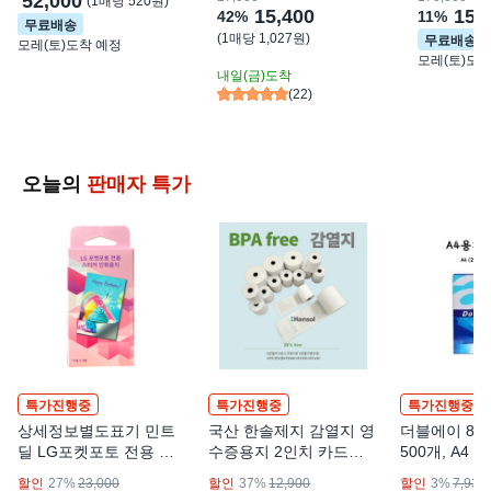
52,000
(
1매당 520원
)
DIY라벨 용지 레이저 잉크
15,400
점 - 마트라
150
42
%
11
%
무료배송
젯 인쇄 가능, 15매
반찬전문점
(
1매당 1,027원
)
무료배송
모레(토)
도착 예정
모레(토)
도착
내일(금)
도착
(
22
)
오늘의
판매자 특가
특가진행중
특가진행중
특가진행중
상세정보별도표기 민트
국산 한솔제지 감열지 영
더블에이 80
딜 LG포켓포토 전용 필
수증용지 2인치 카드단
500개, A4
름 스티커 30매 PS2313
말기 전표 57 * 50 10롤
할인
27%
23,000
할인
37%
12,900
할인
3%
7,930