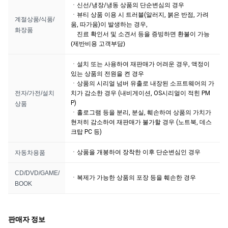
ㆍ신선/냉장/냉동 상품의 단순변심의 경우
ㆍ뷰티 상품 이용 시 트러블(알러지, 붉은 반점, 가려
계절상품/식품/
움, 따가움)이 발생하는 경우,
화장품
진료 확인서 및 소견서 등을 증빙하면 환불이 가능
(제반비용 고객부담)
ㆍ설치 또는 사용하여 재판매가 어려운 경우, 액정이
있는 상품의 전원을 켠 경우
ㆍ상품의 시리얼 넘버 유출로 내장된 소프트웨어의 가
전자/가전/설치
치가 감소한 경우 (내비게이션, OS시리얼이 적힌 PM
P)
상품
ㆍ홀로그램 등을 분리, 분실, 훼손하여 상품의 가치가
현저히 감소하여 재판매가 불가할 경우 (노트북, 데스
크탑 PC 등)
ㆍ상품을 개봉하여 장착한 이후 단순변심인 경우
자동차용품
CD/DVD/GAME/
ㆍ복제가 가능한 상품의 포장 등을 훼손한 경우
BOOK
판매자 정보