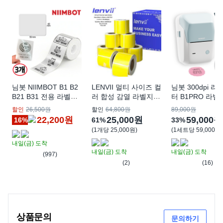
님봇 NIIMBOT B1 B2
LENVII 멀티 사이즈 컬
님봇 300dpi 
B21 B31 전용 라벨지
러 합성 감열 라벨지로
터 B1PRO 라벨지
(3롤 세트), 사각실버배
방수 내유성 스크래치
30 mm, 블루(
할인
26,500원
할인
64,800원
89,000원
경50x40
찢김 방지 선명한 인쇄
트), 화이트(라벨지
22,200원
25,000원
59,000원
16%
61%
33%
가 가능하며 감열 프린
개
(
1개당 25,000원
)
(
1세트당 59,000원
)
터에 적용되어 색상 구
내일(금)
도착
분 기능이 있어 아름답
내일(금)
도착
내일(금)
도착
고 효율적입니다, 1박
(997)
스
(2)
(16)
상품문의
문의하기