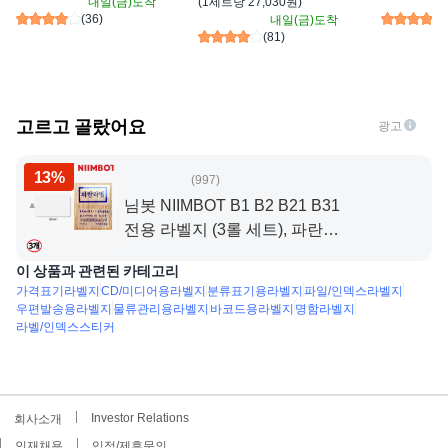
내일(금)
도착
(
1세트당 27,030원
)
(
36
)
내일(금)
도착
(
81
)
고르고 골랐어요
광고
13%
997
님봇 NIIMBOT B1 B2 B21 B31
전용 라벨지 (3롤 세트), 파란글
씨 사각투명5030
이 상품과 관련된 카테고리
가격표기라벨지
CD/미디어용라벨지
분류표기용라벨지
파일/인덱스라벨지
우편발송용라벨지
물류관리용라벨지
바코드용라벨지
명함라벨지
라벨/인덱스스티커
Investor Relations
회사소개
인재채용
입점/제휴문의