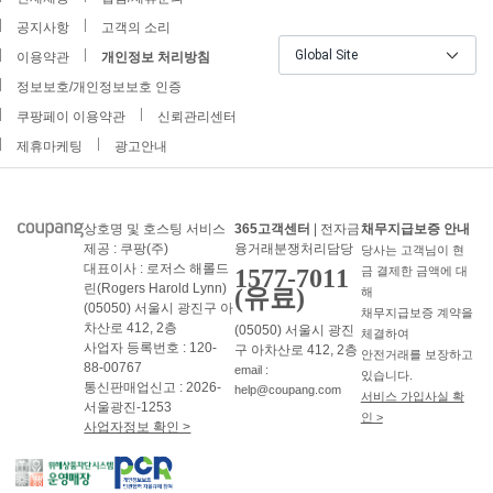
공지사항
고객의 소리
Global Site
이용약관
개인정보 처리방침
정보보호/개인정보보호 인증
쿠팡페이 이용약관
신뢰관리센터
제휴마케팅
광고안내
상호명 및 호스팅 서비스
365고객센터
| 전자금
채무지급보증 안내
제공 : 쿠팡(주)
융거래분쟁처리담당
당사는 고객님이 현
대표이사 : 로저스 해롤드
1577-7011
금 결제한 금액에 대
린(Rogers Harold Lynn)
(유료)
해
(05050) 서울시 광진구 아
채무지급보증 계약을
차산로 412, 2층
(05050) 서울시 광진
체결하여
사업자 등록번호 : 120-
구 아차산로 412, 2층
안전거래를 보장하고
88-00767
email :
있습니다.
통신판매업신고 : 2026-
help@coupang.com
서비스 가입사실 확
서울광진-1253
인 >
사업자정보 확인 >