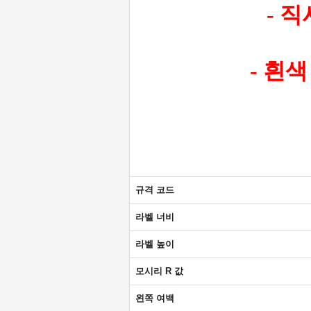
- 
- 흰
규격 코드
라벨 너비
라벨 높이
모시리 R 값
왼쪽 여백