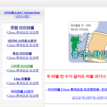
|
아이라벨 iLabel
Surname Home
[ 공지사항 ]
쿠팡 아이라벨
-
CJxxx 흰색모조 잉크젯
네이버 스마트스토어
-
CJxxx 흰색모조 잉크젯
옥션 아이라벨
-
CJxxx 흰색모조 잉크젯
G마켓 아이라벨
-
CJxxx 흰색모조 잉크젯
※ 라벨 칸 수가 같아도 라벨 크기나
Lbm 라벨몰
-
CJxxx 흰색모조 잉크젯
-
아이라벨 CJxxx 흰색모조 잉크젯전용 - 칸수별
아이라벨 11번가
-
CJxxx 흰색모조 잉크젯
크기순
[0~5칸]
[6~10칸]
[