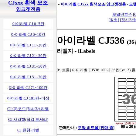
CJxxx 흰색 모조
-
아이라벨 CJ5xx 흰색모조 잉크젯전용 - 
잉크젯전용
모델번호순
[
[원형]
[정사각형
아이라벨 CJ 0~5칸
아이라벨 CJ 6~10칸
아이라벨 CJ536
(3
아이라벨 CJ 11~20칸
라벨지 - iLabels
아이라벨 CJ 21~30칸
아이라벨 CJ 31~50칸
[비트몰] 아이라벨 CJ536 100매 36칸(3x12
아이라벨 CJ 51~70칸
아이라벨 CJ 71~100칸
아이라벨 CJ 101칸~이상
CJ QR코드(정사각) 라벨
CJ 사각형(직각 모서리)
- 판매안내 :
쿠팡 비트몰 [판매 중]
CJ 원형 라벨