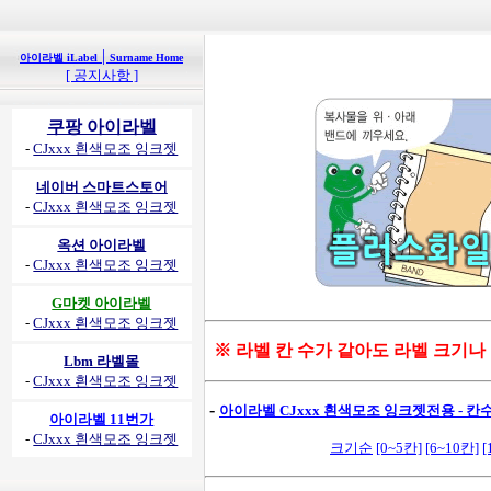
|
아이라벨 iLabel
Surname Home
[ 공지사항 ]
쿠팡 아이라벨
-
CJxxx 흰색모조 잉크젯
네이버 스마트스토어
-
CJxxx 흰색모조 잉크젯
옥션 아이라벨
-
CJxxx 흰색모조 잉크젯
G마켓 아이라벨
-
CJxxx 흰색모조 잉크젯
※ 라벨 칸 수가 같아도 라벨 크기나
Lbm 라벨몰
-
CJxxx 흰색모조 잉크젯
-
아이라벨 CJxxx 흰색모조 잉크젯전용 - 칸수별
아이라벨 11번가
-
CJxxx 흰색모조 잉크젯
크기순
[0~5칸]
[6~10칸]
[