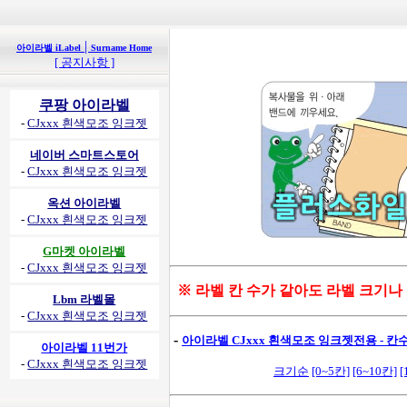
|
아이라벨 iLabel
Surname Home
[ 공지사항 ]
쿠팡 아이라벨
-
CJxxx 흰색모조 잉크젯
네이버 스마트스토어
-
CJxxx 흰색모조 잉크젯
옥션 아이라벨
-
CJxxx 흰색모조 잉크젯
G마켓 아이라벨
-
CJxxx 흰색모조 잉크젯
※ 라벨 칸 수가 같아도 라벨 크기나
Lbm 라벨몰
-
CJxxx 흰색모조 잉크젯
-
아이라벨 CJxxx 흰색모조 잉크젯전용 - 칸수별
아이라벨 11번가
-
CJxxx 흰색모조 잉크젯
크기순
[0~5칸]
[6~10칸]
[