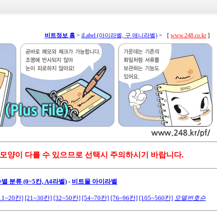
비트정보 홈
>
iLabel (아이라벨, 구 애니라벨)
>
[
www.248.co.kr
]
 모양이 다를 수 있으므로 선택시 주의하시기 바랍니다.
 분류 (0~5칸, A4라벨)
-
비트몰 아이라벨
11~20칸]
[21~30칸]
[32~50칸]
[54~70칸]
[76~96칸]
[105~560칸]
모델번호순