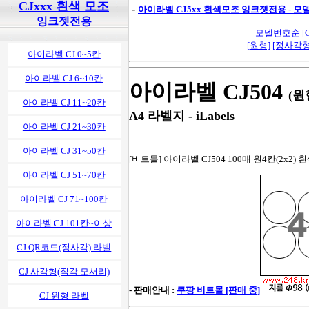
CJxxx 흰색 모조
-
아이라벨 CJ5xx 흰색모조 잉크젯전용 - 
잉크젯전용
모델번호순
[
[원형]
[정사각형
아이라벨 CJ 0~5칸
아이라벨 CJ 6~10칸
아이라벨 CJ504
(원
아이라벨 CJ 11~20칸
A4 라벨지 - iLabels
아이라벨 CJ 21~30칸
아이라벨 CJ 31~50칸
[비트몰] 아이라벨 CJ504 100매 원4칸(2x2)
아이라벨 CJ 51~70칸
아이라벨 CJ 71~100칸
아이라벨 CJ 101칸~이상
CJ QR코드(정사각) 라벨
CJ 사각형(직각 모서리)
- 판매안내 :
쿠팡 비트몰 [판매 중]
CJ 원형 라벨