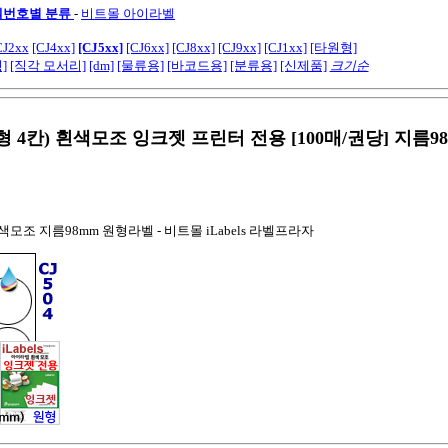
모델번호별 분류
-
비트몰 아이라벨
CJ2xx
[CJ4xx]
[CJ5xx]
[CJ6xx]
[CJ8xx]
[CJ9xx]
[CJ1xx]
[타원형]
]
[직각 모서리]
[dm]
[물류용]
[바코드용]
[분류용]
[신제품]
크기순
형 4칸) 흰색모조 잉크젯 프린터 전용
[100매/권당] 지름
 흰색모조 지름98mm 원형라벨 - 비트몰 iLabels 라벨프라자